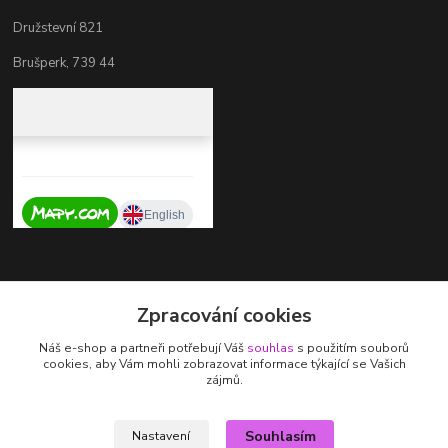
Družstevní 821
Brušperk, 739 44
Kontakty
Zpracování cookies
+420 737 725 324
Náš e-shop a partneři potřebují Váš
souhlas
s použitím souborů
(Po-Pá, 9-17 hod.)
cookies, aby Vám mohli zobrazovat informace týkající se Vašich
zájmů.
zdenka.stalmachova@seznam.cz
Souhlasím
Nastavení