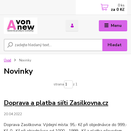
0
ks
za
0 Kč
Menu
Hledat
Úvod
Novinky
Novinky
strana
z 1
Doprava a platba siíti Zasilkovna.cz
20.04.2022
Doprava Zasilkovna: Výdejní místa: 95,- Kč při objednávce do 999,-
Kč. 0,- Kč při objednávce od 1000 - 1999,- Kč a platba převodem.