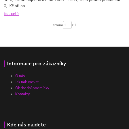
0,- Kč při ob...
číst celé
strana
z 1
Informace pro zákazníky
O nás
Jak nakupovat
Obchodní podmínky
Kontakty
Kde nás najdete