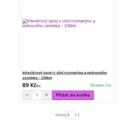
Interiérový sprej s vůní rozmarýnu a mrkvového
semínka - 100ml
89 Kč
Skladem 2 ks
/
ks
Přidat do košíku
strana
z 1