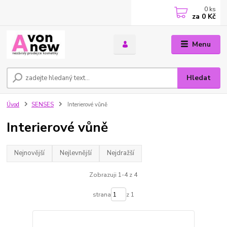
0
ks
za
0 Kč
Menu
Hledat
Úvod
SENSES
Interierové vůně
Interierové vůně
Nejnovější
Nejlevnější
Nejdražší
Zobrazuji 1-4 z 4
strana
z 1