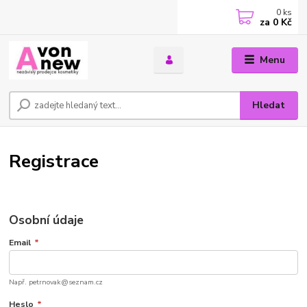
0
ks
za
0 Kč
Menu
Hledat
Registrace
Osobní údaje
Email
*
Např. petrnovak@seznam.cz
Heslo
*