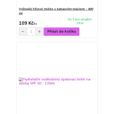
Vyživující tělové mléko s kakaovým máslem - 400
ml
Do 3 dnů skladem
109 Kč
19 ks
/
ks
Přidat do košíku