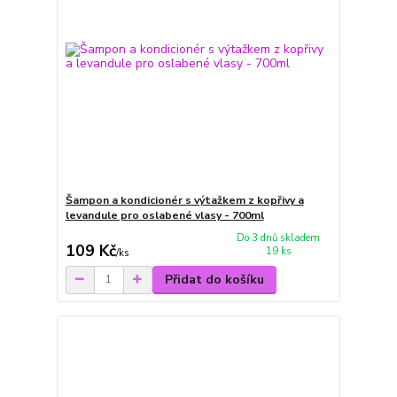
Šampon a kondicionér s výtažkem z kopřivy a
levandule pro oslabené vlasy - 700ml
Do 3 dnů skladem
109 Kč
19 ks
/
ks
Přidat do košíku