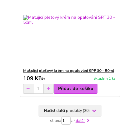
Matující pleťový krém na opalování SPF 30 - 50ml
109 Kč
Skladem 1 ks
/
ks
Přidat do košíku
Načíst další produkty (20)
strana
z 4
další