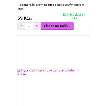
Regenerační krém na ruce s kokosovým olejem -
75ml
Do 3 dnů skladem
59 Kč
9 ks
/
ks
Přidat do košíku