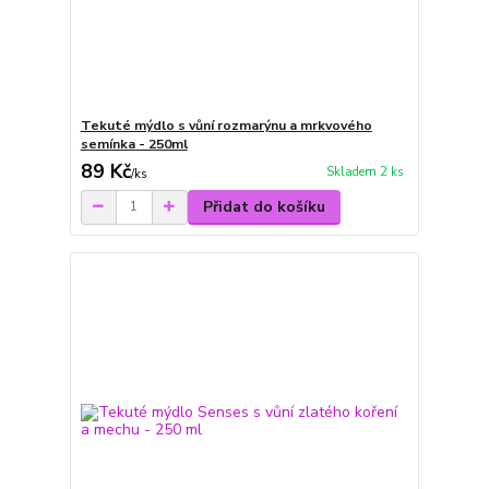
Tekuté mýdlo s vůní rozmarýnu a mrkvového
semínka - 250ml
89 Kč
Skladem 2 ks
/
ks
Přidat do košíku