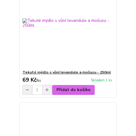
Tekuté mýdlo s vůní levandule a mošusu - 250ml
69 Kč
Skladem 1 ks
/
ks
Přidat do košíku