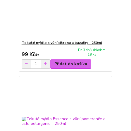
Tekuté mýdlo s vůní citronu a bazalky - 250ml
Do 3 dnů skladem
99 Kč
19 ks
/
ks
Přidat do košíku