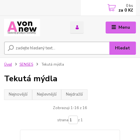
0
ks
za
0 Kč
Menu
Hledat
Úvod
SENSES
Tekutá mýdla
Tekutá mýdla
Nejnovější
Nejlevnější
Nejdražší
Zobrazuji 1-16 z 16
strana
z 1