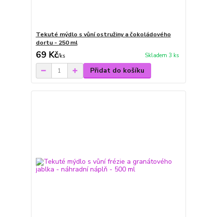
Tekuté mýdlo s vůní ostružiny a čokoládového
dortu - 250 ml
69 Kč
Skladem 3 ks
/
ks
Přidat do košíku