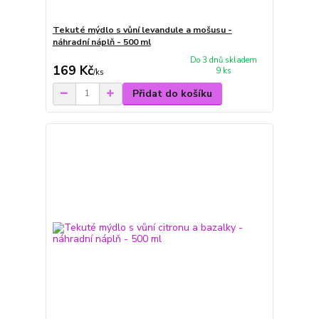
Tekuté mýdlo s vůní levandule a mošusu -
náhradní náplň - 500 ml
Do 3 dnů skladem
169 Kč
9 ks
/
ks
Přidat do košíku