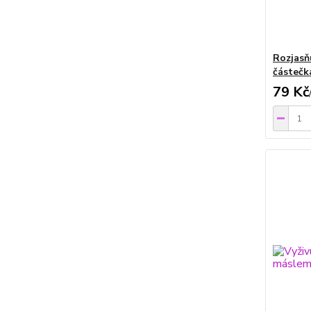
Rozjasň
částečk
79 Kč