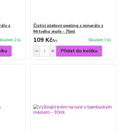
rály z
Čistící pleťový peeling s minerály z
Mrtvého moře - 75ml
109 Kč
Skladem 2 ks
Skladem 1 ks
/
ks
šíku
Přidat do košíku