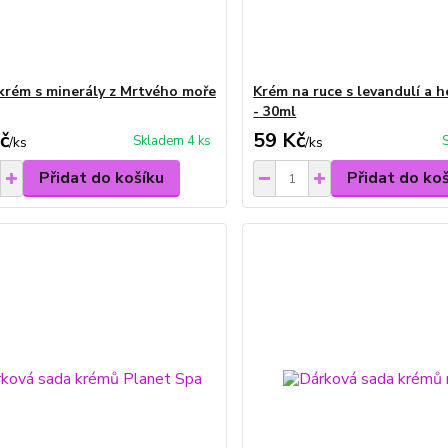
krém s minerály z Mrtvého moře
Krém na ruce s levandulí a
- 30ml
č
59 Kč
Skladem 4 ks
/
ks
/
ks
Přidat do košíku
Přidat do ko