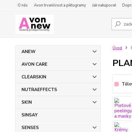
O nás
Avon trvanlivost a piktogramy
Jak nakupovat
Dopra
Úvod
ANEW
PLA
AVON CARE
CLEARSKIN
Tělo
NUTRAEFFECTS
SK!N
SINSAY
SENSES