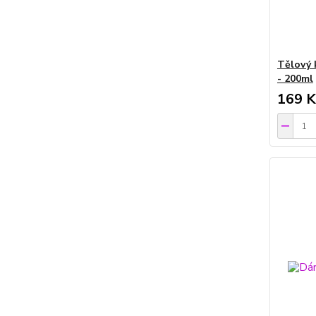
Tělový 
- 200ml
169 K