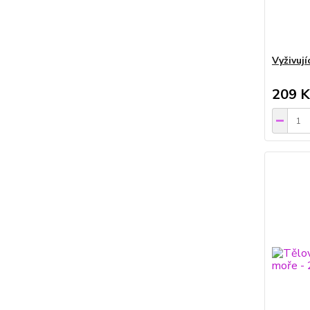
Vyživuj
209 K