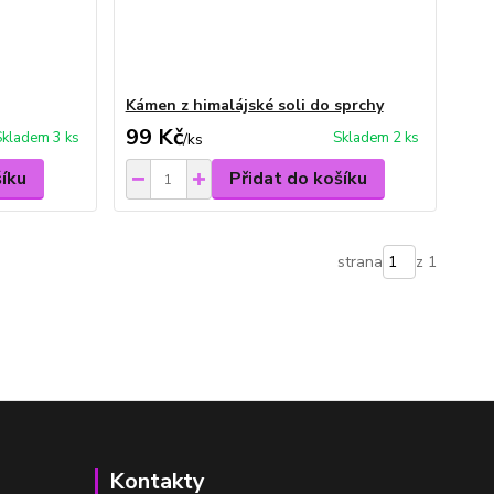
Kámen z himalájské soli do sprchy
99 Kč
Skladem 3 ks
Skladem 2 ks
/
ks
šíku
Přidat do košíku
strana
z 1
Kontakty