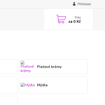
Přihlášení
0
ks
za
0 Kč
Pleťové krémy
Mýdla