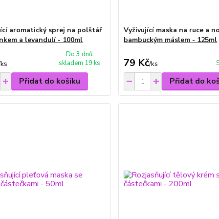
ící aromatický sprej na polštář
Vyživující maska na ruce a n
nkem a levandulí - 100ml
bambuckým máslem - 125ml
Do 3 dnů
79 Kč
skladem 19 ks
/
ks
/
ks
Přidat do košíku
Přidat do ko