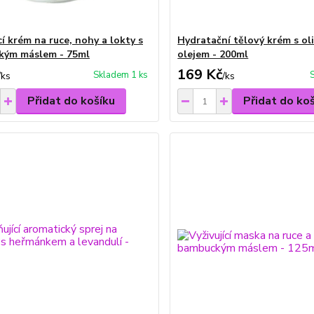
cí krém na ruce, nohy a lokty s
Hydratační tělový krém s o
kým máslem - 75ml
olejem - 200ml
169 Kč
Skladem 1 ks
/
ks
/
ks
Přidat do košíku
Přidat do ko