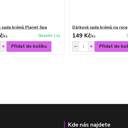
 sada krémů Planet Spa
Dárková sada krémů na ruce
č
149 Kč
Skladem 1 ks
/
ks
/
ks
Přidat do košíku
Přidat do ko
Kde nás najdete