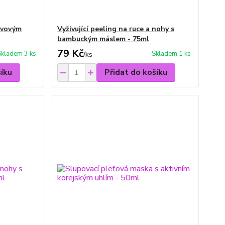
livovým
Vyživující peeling na ruce a nohy s
bambuckým máslem - 75ml
79 Kč
Skladem 3 ks
Skladem 1 ks
/
ks
šíku
Přidat do košíku