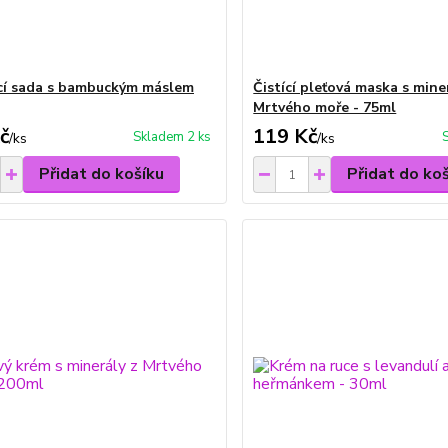
ící sada s bambuckým máslem
Čistící pleťová maska s mine
Mrtvého moře - 75ml
č
119 Kč
Skladem 2 ks
/
ks
/
ks
Přidat do košíku
Přidat do ko