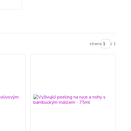
strana
z 1