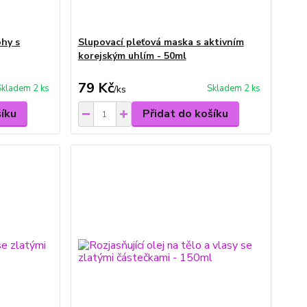
ohy s
Slupovací pleťová maska s aktivním
korejským uhlím - 50ml
79 Kč
Skladem 2 ks
Skladem 2 ks
/
ks
šíku
Přidat do košíku