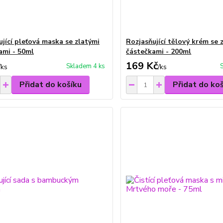
ující pleťová maska se zlatými
Rozjasňující tělový krém se 
ami - 50ml
částečkami - 200ml
169 Kč
Skladem 4 ks
/
ks
/
ks
Přidat do košíku
Přidat do ko