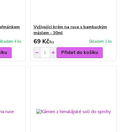
 heřmánkem
Vyživující krém na ruce s bambuckým
máslem - 30ml
69 Kč
Skladem 4 ks
Skladem 1 ks
/
ks
šíku
Přidat do košíku