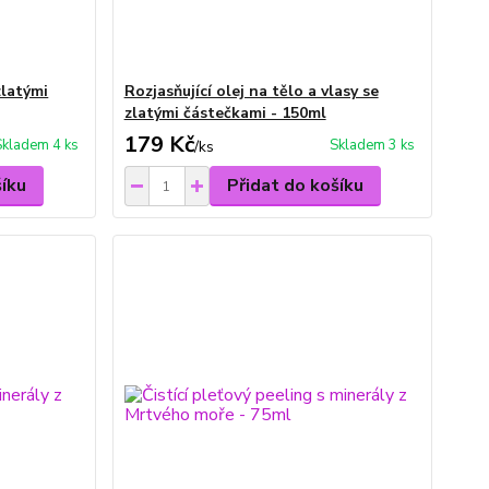
zlatými
Rozjasňující olej na tělo a vlasy se
zlatými částečkami - 150ml
179 Kč
Skladem 4 ks
Skladem 3 ks
/
ks
šíku
Přidat do košíku