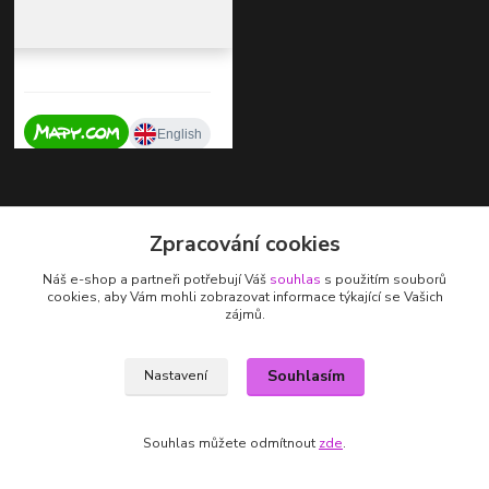
Kontakty
Zpracování cookies
+420 737 725 324
Náš e-shop a partneři potřebují Váš
souhlas
s použitím souborů
(Po-Pá, 9-17 hod.)
cookies, aby Vám mohli zobrazovat informace týkající se Vašich
zájmů.
zdenka.stalmachova@seznam.cz
Souhlasím
Nastavení
Souhlas můžete odmítnout
zde
.