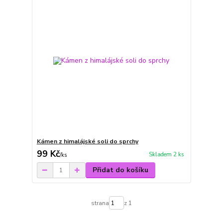
Kámen z himalájské soli do sprchy
99 Kč
Skladem 2 ks
/
ks
Přidat do košíku
strana
z 1