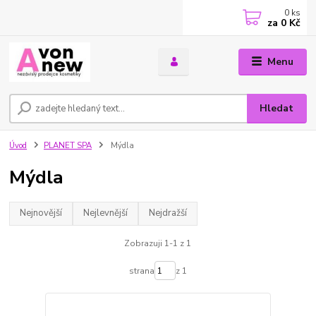
0
ks
za
0 Kč
Menu
Hledat
Úvod
PLANET SPA
Mýdla
Mýdla
Nejnovější
Nejlevnější
Nejdražší
Zobrazuji 1-1 z 1
strana
z 1