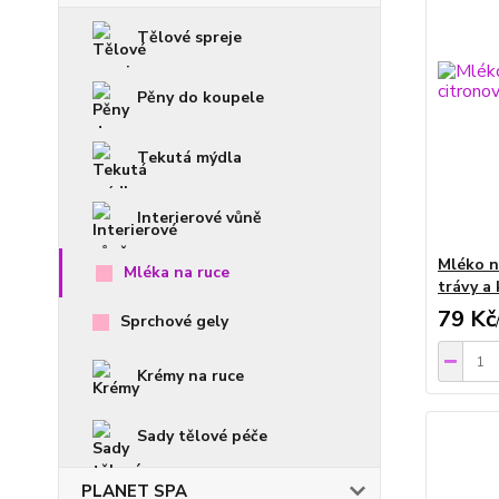
Tělové spreje
Pěny do koupele
Tekutá mýdla
Interierové vůně
Mléko n
Mléka na ruce
trávy a
79 Kč
Sprchové gely
Krémy na ruce
Sady tělové péče
PLANET SPA