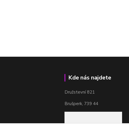
Kde nás najdete
Družstevní 821
Brušperk, 739 44