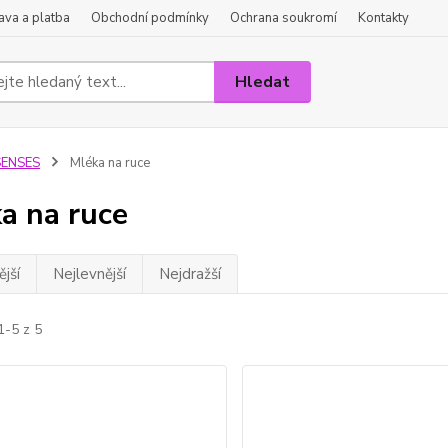
va a platba
Obchodní podmínky
Ochrana soukromí
Kontakty
Hledat
SENSES
Mléka na ruce
a na ruce
jší
Nejlevnější
Nejdražší
1-5 z 5