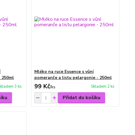
í
Mléko na ruce Essence s vůní
- 250ml
pomeranče a listu pelargonie - 250ml
99 Kč
Skladem 3 ks
Skladem 2 ks
/
ks
šíku
Přidat do košíku