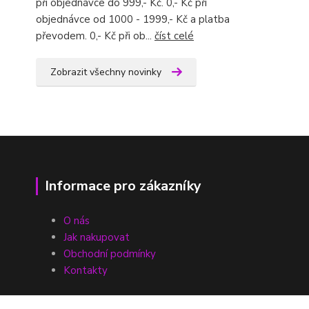
při objednávce do 999,- Kč. 0,- Kč při
objednávce od 1000 - 1999,- Kč a platba
převodem. 0,- Kč při ob...
číst celé
Zobrazit všechny novinky
Informace pro zákazníky
O nás
Jak nakupovat
Obchodní podmínky
Kontakty