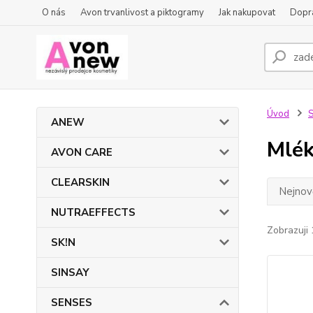
O nás
Avon trvanlivost a piktogramy
Jak nakupovat
Dopra
Úvod
ANEW
Mlék
AVON CARE
CLEARSKIN
Nejnově
NUTRAEFFECTS
Zobrazuji 
SK!N
SINSAY
SENSES