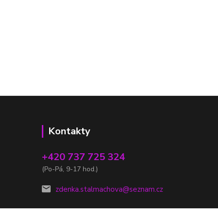
Kontakty
+420 737 725 324
(Po-Pá, 9-17 hod.)
zdenka.stalmachova@seznam.cz