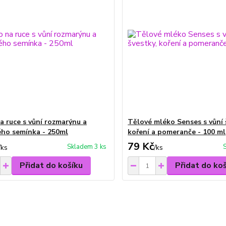
a ruce s vůní rozmarýnu a
Tělové mléko Senses s vůní 
ho semínka - 250ml
koření a pomeranče - 100 ml
79 Kč
Skladem 3 ks
/
ks
/
ks
Přidat do košíku
Přidat do ko