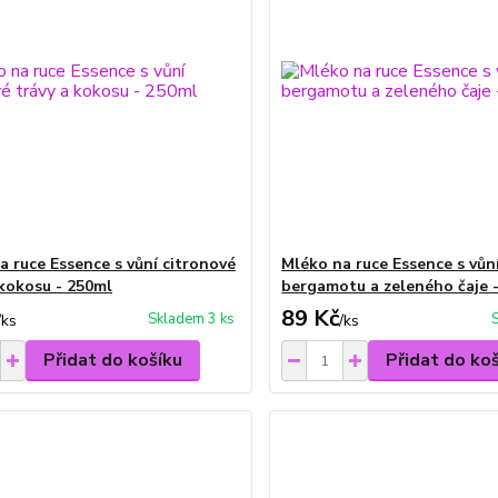
a ruce Essence s vůní citronové
Mléko na ruce Essence s vůn
 kokosu - 250ml
bergamotu a zeleného čaje 
89 Kč
Skladem 3 ks
/
ks
/
ks
Přidat do košíku
Přidat do ko