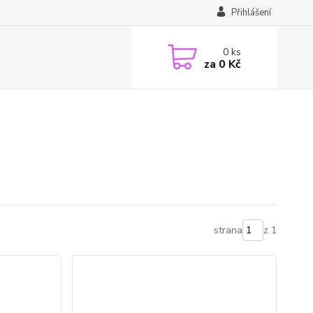
Přihlášení
0
ks
za
0 Kč
strana
z 1