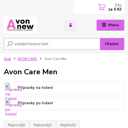
0
ks
za
0 Kč
Menu
Hledat
Úvod
AVON CARE
Avon Care Men
Avon Care Men
Přípravky na holení
Přípravky po holení
Nejnovější
Nejlevnější
Nejdražší