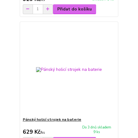
Přidat do košíku
Pánský holicí strojek na baterie
Do 3 dnů skladem
629 Kč
9 ks
/
ks