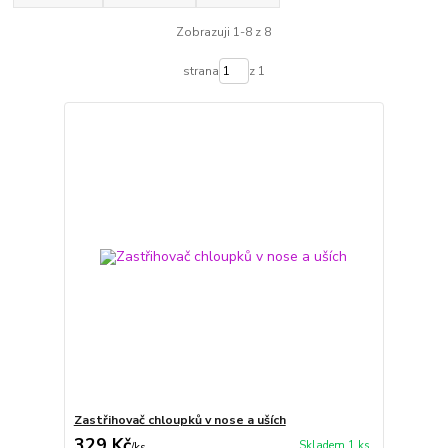
Zobrazuji 1-8 z 8
strana
z 1
Zastřihovač chloupků v nose a uších
329 Kč
Skladem 1 ks
/
ks