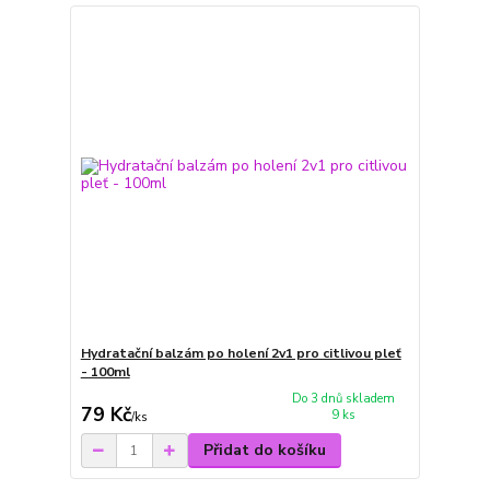
Hydratační balzám po holení 2v1 pro citlivou pleť
- 100ml
Do 3 dnů skladem
79 Kč
9 ks
/
ks
Přidat do košíku