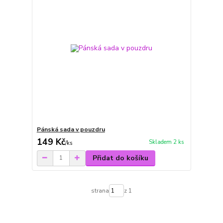
Pánská sada v pouzdru
149 Kč
Skladem 2 ks
/
ks
Přidat do košíku
strana
z 1