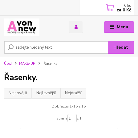
0
ks
za
0 Kč
Menu
Hledat
Úvod
MAKE-UP
Řasenky
Řasenky.
Nejnovější
Nejlevnější
Nejdražší
Zobrazuji 1-16 z 16
strana
z 1