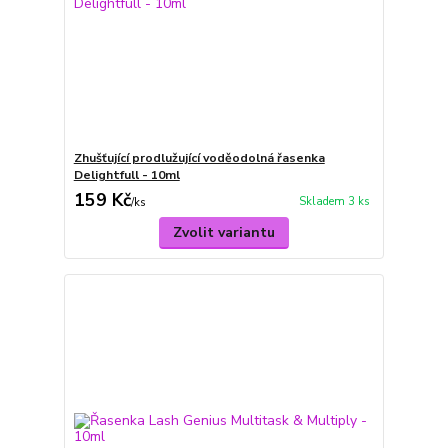
Zhušťující prodlužující voděodolná řasenka
Delightfull - 10ml
159 Kč
Skladem 3 ks
/
ks
Zvolit variantu