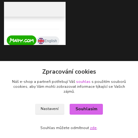
Kontakty
Zpracování cookies
+420 737 725 324
Náš e-shop a partneři potřebují Váš
souhlas
s použitím souborů
(Po-Pá, 9-17 hod.)
cookies, aby Vám mohli zobrazovat informace týkající se Vašich
zájmů.
zdenka.stalmachova@seznam.cz
Souhlasím
Nastavení
Souhlas můžete odmítnout
zde
.