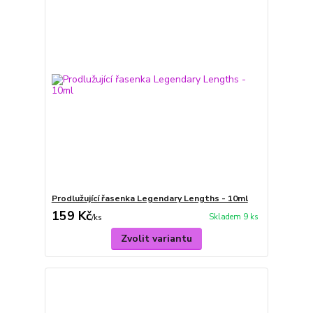
Prodlužující řasenka Legendary Lengths - 10ml
159 Kč
Skladem 9 ks
/
ks
Zvolit variantu