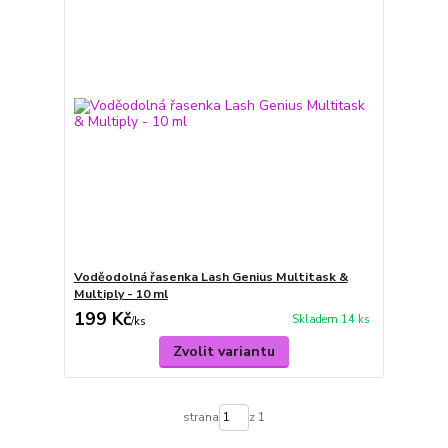
Voděodolná řasenka Lash Genius Multitask &
Multiply - 10 ml
199 Kč
Skladem 14 ks
/
ks
Zvolit variantu
strana
z 1