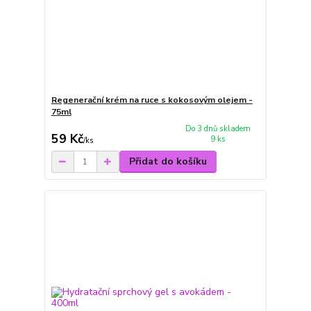
Regenerační krém na ruce s kokosovým olejem -
75ml
Do 3 dnů skladem
59 Kč
9 ks
/
ks
Přidat do košíku