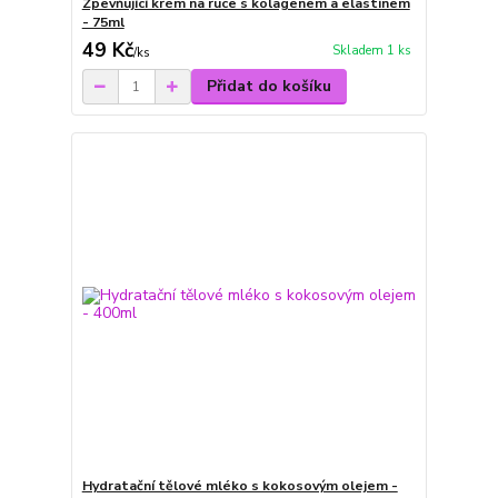
Zpevňující krém na ruce s kolagenem a elastinem
- 75ml
49 Kč
Skladem 1 ks
/
ks
Přidat do košíku
Hydratační tělové mléko s kokosovým olejem -