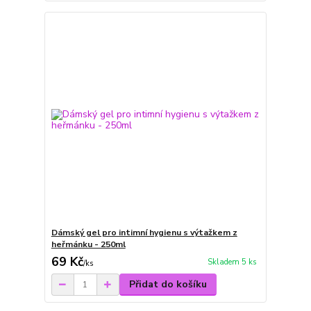
Dámský gel pro intimní hygienu s výtažkem z
heřmánku - 250ml
69 Kč
Skladem 5 ks
/
ks
Přidat do košíku