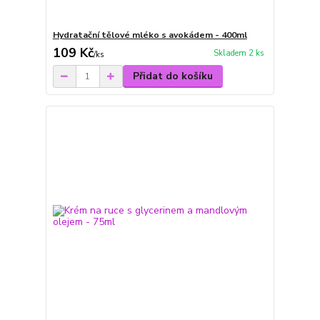
Hydratační tělové mléko s avokádem - 400ml
109 Kč
Skladem 2 ks
/
ks
Přidat do košíku