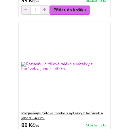
39 Kč
Skladem 2 ks
/
ks
Přidat do košíku
Rozjasňující tělové mléko s výtažky z borůvek a
jahod - 400ml
89 Kč
Skladem 2 ks
/
ks