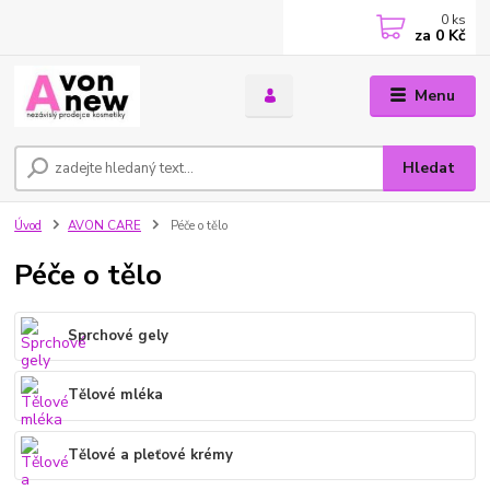
0
ks
za
0 Kč
Menu
Hledat
Úvod
AVON CARE
Péče o tělo
Péče o tělo
Sprchové gely
Tělové mléka
Tělové a pleťové krémy