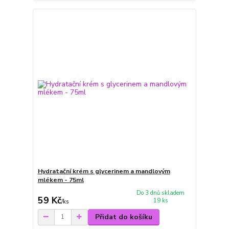
Hydratační krém s glycerinem a mandlovým
mlékem - 75ml
Do 3 dnů skladem
59 Kč
19 ks
/
ks
Přidat do košíku