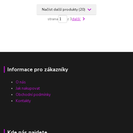
Načíst další produkty (20)
strana
z 3
další
Informace pro zákazníky
O nás
Jak nakupovat
Obchodní podmínky
Kontakty
Kde nás najdete