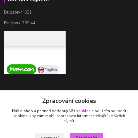
Družstevní 821
Brušperk, 739 44
Kontakty
Zpracování cookies
+420 737 725 324
Náš e-shop a partneři potřebují Váš
souhlas
s použitím souborů
(Po-Pá, 9-17 hod.)
cookies, aby Vám mohli zobrazovat informace týkající se Vašich
zájmů.
zdenka.stalmachova@seznam.cz