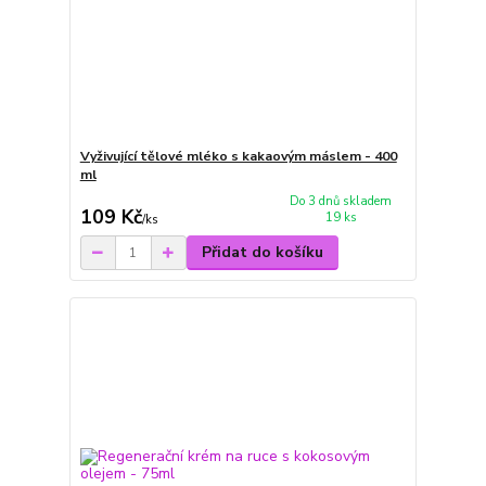
Vyživující tělové mléko s kakaovým máslem - 400
ml
Do 3 dnů skladem
109 Kč
19 ks
/
ks
Přidat do košíku