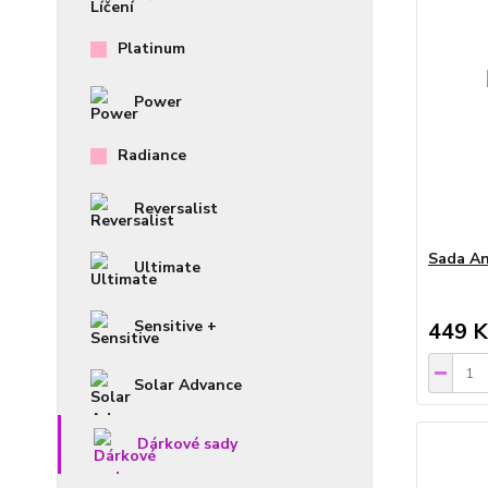
Platinum
Power
Radiance
Reversalist
Sada A
Ultimate
Sensitive +
449 K
Solar Advance
Dárkové sady