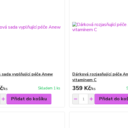
 sada vyplňující péče Anew
Dárková rozjasňující péče A
vitamínem C
č
359 Kč
Skladem 1 ks
/
ks
/
ks
Přidat do košíku
Přidat do ko