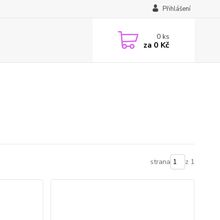
Přihlášení
0
ks
za
0 Kč
strana
z 1