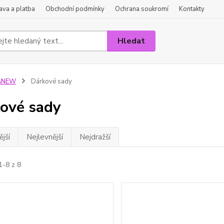
va a platba
Obchodní podmínky
Ochrana soukromí
Kontakty
Hledat
ANEW
Dárkové sady
ové sady
jší
Nejlevnější
Nejdražší
1-8 z 8