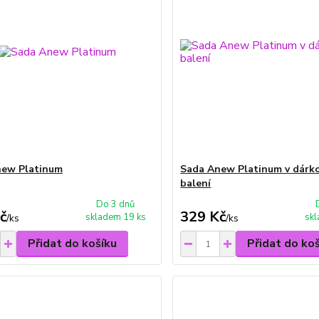
new Platinum
Sada Anew Platinum v dárk
balení
Do 3 dnů
č
329 Kč
skladem 19 ks
skl
/
ks
/
ks
Přidat do košíku
Přidat do ko