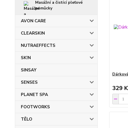
Masážní a čistící pleťové
pomůcky
AVON CARE
CLEARSKIN
NUTRAEFFECTS
SK!N
SINSAY
Dárková
SENSES
329 K
PLANET SPA
FOOTWORKS
TĚLO