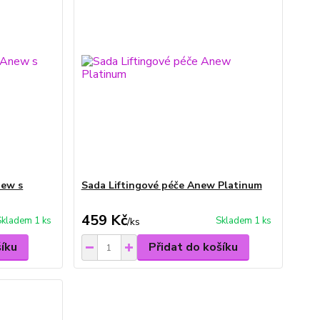
new s
Sada Liftingové péče Anew Platinum
459 Kč
Skladem 1 ks
Skladem 1 ks
/
ks
šíku
Přidat do košíku