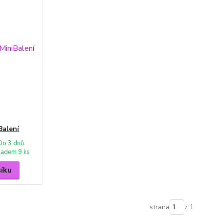
Balení
Do 3 dnů
ladem 9 ks
šíku
strana
z 1