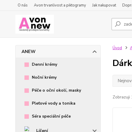
O nás
Avon trvanlivost a piktogramy
Jak nakupovat
Dopra
Úvod
ANEW
Dárk
Denní krémy
Noční krémy
Nejnově
Péče o oční okolí, masky
Zobrazuji 
Pleťové vody a tonika
Séra speciální péče
Líčení