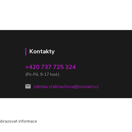
Kontakty
+420 737 725 324
(Po-Pá, 9-17 hod.)
zdenka.stalmachova@seznam.cz
obrazovat informace