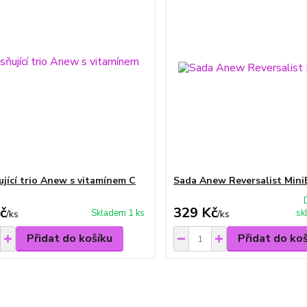
ující trio Anew s vitamínem C
Sada Anew Reversalist Mini
č
329 Kč
Skladem 1 ks
sk
/
ks
/
ks
Přidat do košíku
Přidat do ko