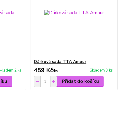
a
Dárková sada TTA Amour
459 Kč
Skladem 2 ks
Skladem 3 ks
/
ks
šíku
Přidat do košíku