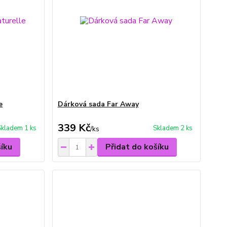
e
Dárková sada Far Away
339 Kč
Skladem 1 ks
Skladem 2 ks
/
ks
šíku
Přidat do košíku