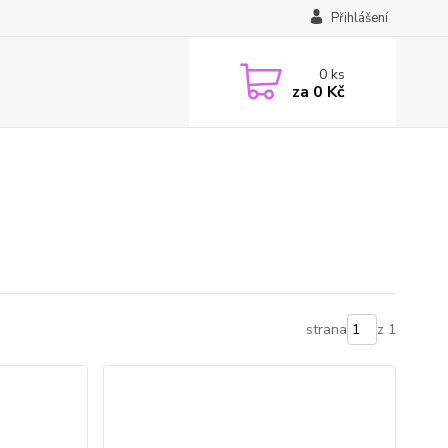
Přihlášení
0
ks
za
0 Kč
strana
z 1