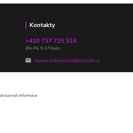
Kontakty
+420 737 725 324
(Po-Pá, 9-17 hod.)
zdenka.stalmachova@seznam.cz
obrazovat informace