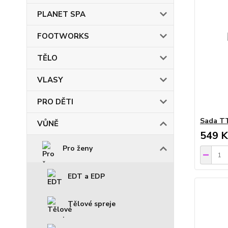
PLANET SPA
FOOTWORKS
TĚLO
VLASY
PRO DĚTI
Sada T
VŮNĚ
549 K
Pro ženy
EDT a EDP
Tělové spreje