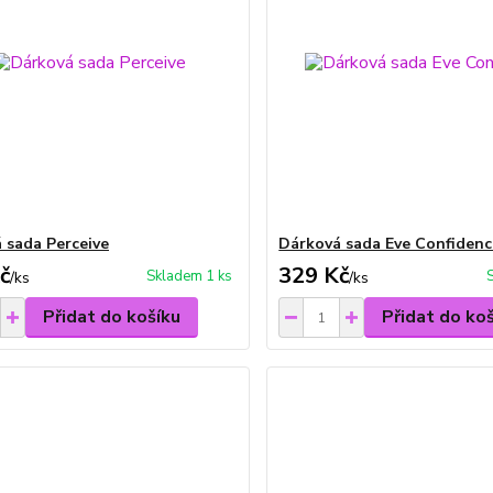
 sada Perceive
Dárková sada Eve Confidenc
č
329 Kč
Skladem 1 ks
/
ks
/
ks
Přidat do košíku
Přidat do ko