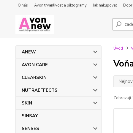
O nás
Avon trvanlivost a piktogramy
Jak nakupovat
Dopra
Úvod
ANEW
Voňa
AVON CARE
CLEARSKIN
Nejnově
NUTRAEFFECTS
Zobrazuji 
SK!N
SINSAY
SENSES