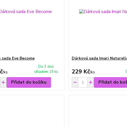
 sada Eve Become
Dárková sada Imari Naturell
Do 3 dnů
č
229 Kč
skladem 19 ks
/
ks
/
ks
Přidat do košíku
Přidat do ko