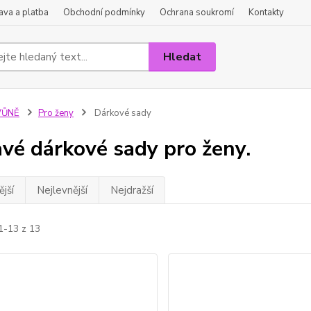
va a platba
Obchodní podmínky
Ochrana soukromí
Kontakty
Hledat
VŮNĚ
Pro ženy
Dárkové sady
vé dárkové sady pro ženy.
jší
Nejlevnější
Nejdražší
1-13 z 13