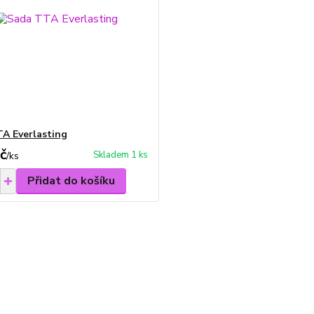
A Everlasting
č
Skladem 1 ks
/
ks
Přidat do košíku