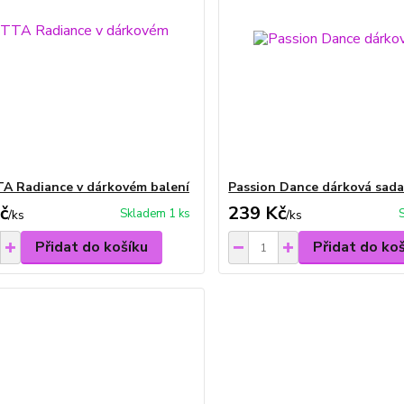
A Radiance v dárkovém balení
Passion Dance dárková sad
č
239 Kč
Skladem 1 ks
/
ks
/
ks
Přidat do košíku
Přidat do ko