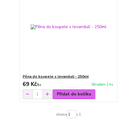
Pěna do koupele s levandulí - 250ml
69 Kč
Skladem 2 ks
/
ks
Přidat do košíku
strana
z 1