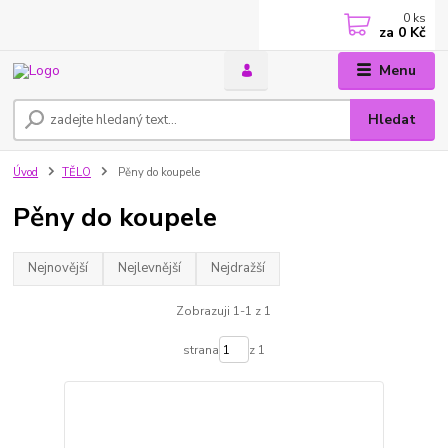
0
ks
za
0 Kč
Menu
Hledat
Úvod
TĚLO
Pěny do koupele
Pěny do koupele
Nejnovější
Nejlevnější
Nejdražší
Zobrazuji 1-1 z 1
strana
z 1