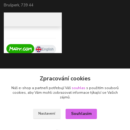
Brušperk, 739 44
Kontakty
Zpracování cookies
+420 737 725 324
Náš e-shop a partneři potřebují Váš
souhlas
s použitím souborů
(Po-Pá, 9-17 hod.)
cookies, aby Vám mohli zobrazovat informace týkající se Vašich
zájmů.
zdenka.stalmachova@seznam.cz
Souhlasím
Nastavení