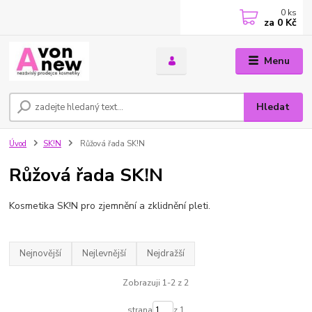
0
ks
za
0 Kč
Menu
Hledat
Úvod
SK!N
Růžová řada SK!N
Růžová řada SK!N
Kosmetika SK!N pro zjemnění a zklidnění pleti.
Nejnovější
Nejlevnější
Nejdražší
Zobrazuji 1-2 z 2
strana
z 1