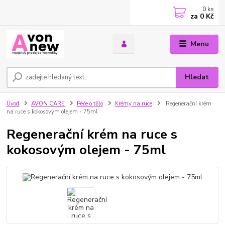
0
ks
za
0 Kč
Menu
Hledat
Úvod
AVON CARE
Péče o tělo
Krémy na ruce
Regenerační krém
na ruce s kokosovým olejem - 75ml
Regenerační krém na ruce s
kokosovým olejem - 75ml