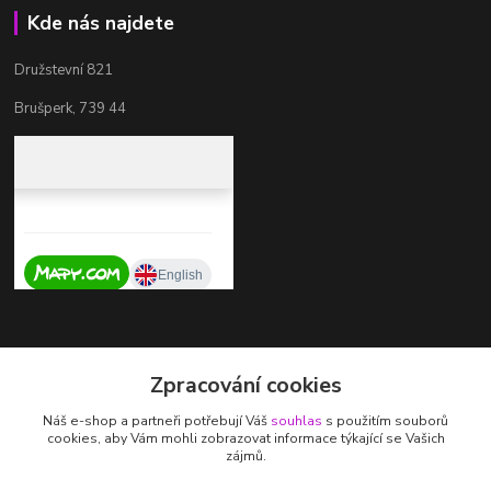
Kde nás najdete
Družstevní 821
Brušperk, 739 44
Kontakty
Zpracování cookies
+420 737 725 324
Náš e-shop a partneři potřebují Váš
souhlas
s použitím souborů
(Po-Pá, 9-17 hod.)
cookies, aby Vám mohli zobrazovat informace týkající se Vašich
zájmů.
zdenka.stalmachova@seznam.cz