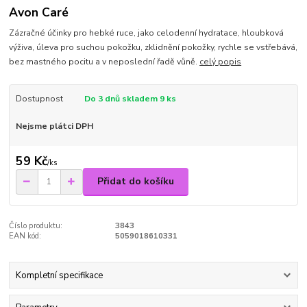
Avon Caré
Zázračné účinky pro hebké ruce, jako celodenní hydratace, hloubková
výživa, úleva pro suchou pokožku, zklidnění pokožky, rychle se vstřebává,
bez mastného pocitu a v neposlední řadě vůně.
celý popis
Dostupnost
Do 3 dnů skladem 9 ks
Nejsme plátci DPH
59 Kč
/
ks
Přidat do košíku
Číslo produktu:
3843
EAN kód:
5059018610331
Kompletní specifikace