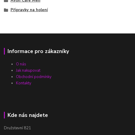
Avon Care Men
Přípravky na holení
Informace pro zákazníky
O nás
Jak nakupovat
Obchodní podmínky
Kontakty
Kde nás najdete
Družstevní 821