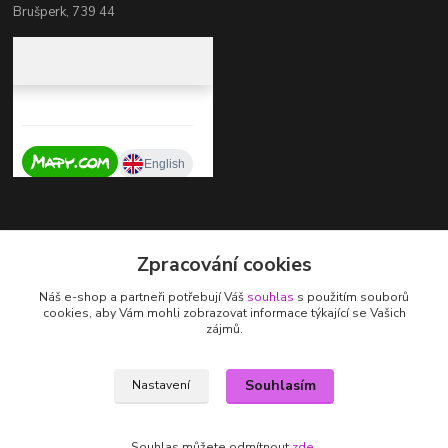
Brušperk, 739 44
Kontakty
Zpracování cookies
+420 737 725 324
Náš e-shop a partneři potřebují Váš
souhlas
s použitím souborů
(Po-Pá, 9-17 hod.)
cookies, aby Vám mohli zobrazovat informace týkající se Vašich
zájmů.
zdenka.stalmachova@seznam.cz
Souhlasím
Nastavení
Souhlas můžete odmítnout
zde
.