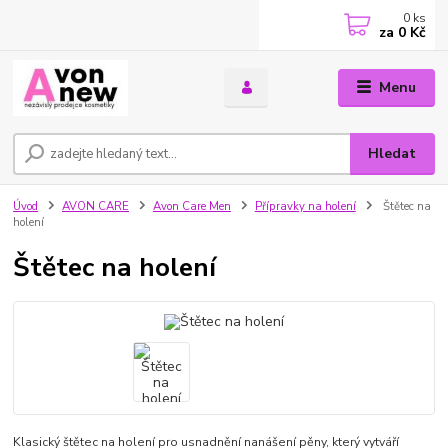
0
ks
za
0 Kč
Menu
Hledat
Úvod
AVON CARE
Avon Care Men
Přípravky na holení
Štětec na
holení
Štětec na holení
Klasický štětec na holení pro usnadnění nanášení pěny, který vytváří