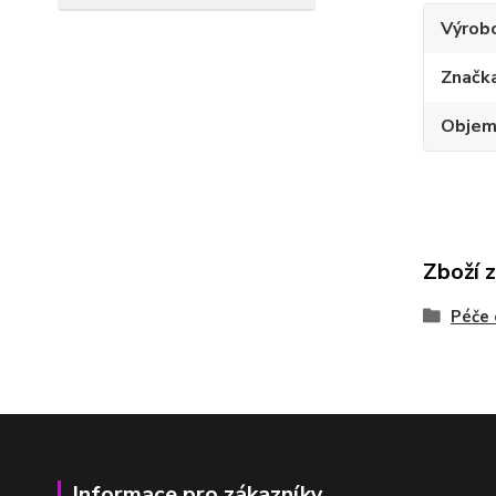
Výrob
Značk
Obje
Zboží 
Péče 
Informace pro zákazníky