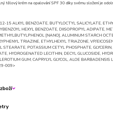
ý tělový krém na opalování SPF 30 díky svému složení je odolný
12-15 ALKYL BENZOATE, BUTYLOCTYL SALICYLATE, ETH
YBENZOYL HEXYL BENZOATE, DIISOPROPYL ADIPATE, ME
ETHYLBUTYLPHENOL [NANO], ALUMINUM STARCH OCTE
PHENYL TRIAZINE, ETHYLHEXYL TRIAZONE, VP/EICOSEN
YL STEARATE, POTASSIUM CETYL PHOSPHATE, GLYCERIN
ATE, HYDROGENATED LECITHIN, DECYL GLUCOSIDE, HY
LEROTIUM GUM, CAPRYLYL GLYCOL, ALOE BARBADENSIS L
29-009>
zboží
etry