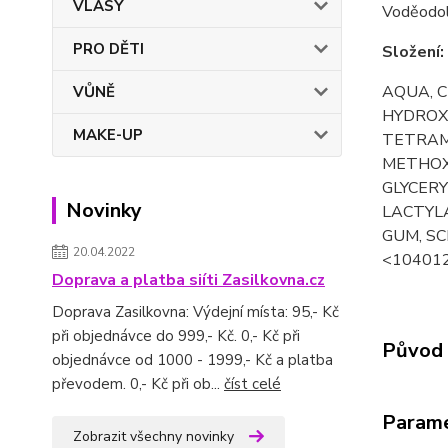
VLASY
Voděodoln
PRO DĚTI
Složení:
AQUA, C
VŮNĚ
HYDROX
MAKE-UP
TETRAM
METHOXY
GLYCER
Novinky
LACTYL
GUM, SC
20.04.2022
<10401
Doprava a platba siíti Zasilkovna.cz
Doprava Zasilkovna: Výdejní místa: 95,- Kč
při objednávce do 999,- Kč. 0,- Kč při
Původ 
objednávce od 1000 - 1999,- Kč a platba
převodem. 0,- Kč při ob...
číst celé
Param
Zobrazit všechny novinky