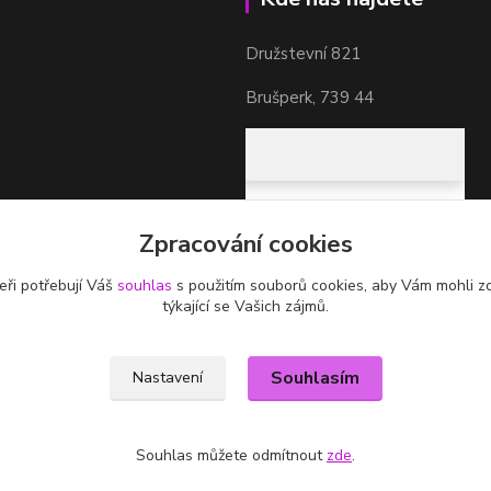
Družstevní 821
Brušperk, 739 44
Zpracování cookies
eři potřebují Váš
souhlas
s použitím souborů cookies, aby Vám mohli z
týkající se Vašich zájmů.
Souhlasím
Nastavení
Souhlas můžete odmítnout
zde
.