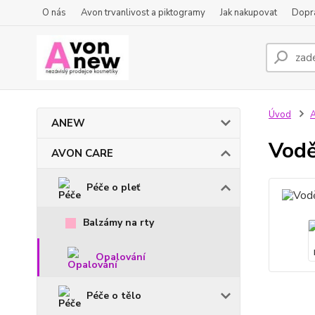
O nás
Avon trvanlivost a piktogramy
Jak nakupovat
Dopra
Úvod
ANEW
Vodě
AVON CARE
Péče o pleť
Balzámy na rty
Opalování
Péče o tělo