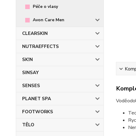
Péče o vlasy
Avon Care Men
CLEARSKIN
NUTRAEFFECTS
SK!N
Kompl
SINSAY
SENSES
Komple
PLANET SPA
Voděodol
FOOTWORKS
Tec
Ryc
TĚLO
Nem