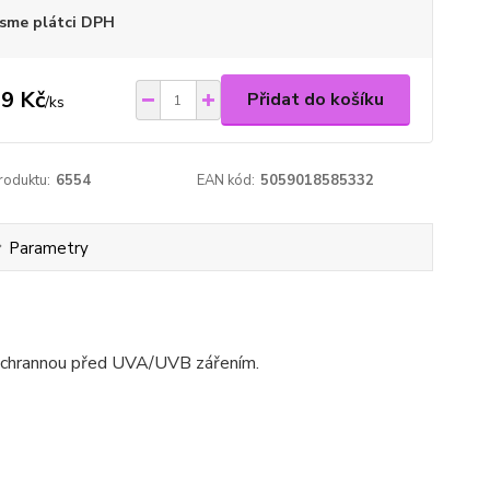
sme plátci DPH
9 Kč
Přidat do košíku
/
ks
roduktu:
6554
EAN kód:
5059018585332
Parametry
 ochrannou před UVA/UVB zářením.