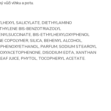
 vůči vlhku a potu.
YLHEXYL SALICYLATE, DIETHYLAMINO
THYLENE BIS-BENZOTRIAZOLYL
NYLSUCCINATE, BIS-ETHYLHEXYLOXYPHENOL
E COPOLYMER, SILICA, BEHENYL ALCOHOL,
, PHENOXYETHANOL, PARFUM, SODIUM STEAROYL
DROXYACETOPHENONE, DISODIUM EDTA, XANTHAN
EAF JUICE, PHYTOL, TOCOPHERYL ACETATE.