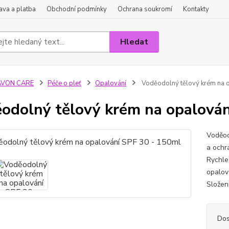
va a platba
Obchodní podmínky
Ochrana soukromí
Kontakty
Hledat
AVON CARE
Péče o pleť
Opalování
Voděodolný tělový krém na 
odolný tělový krém na opalován
Voděod
a ochr
Rychle
opalov
Složen
Dos