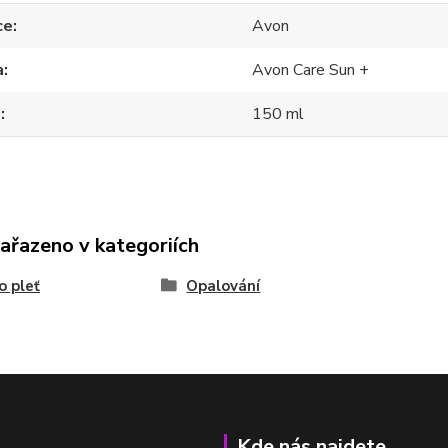
ce
Avon
a
Avon Care Sun +
m
150 ml
zařazeno v kategoriích
o pleť
Opalování
Kde nás najdete