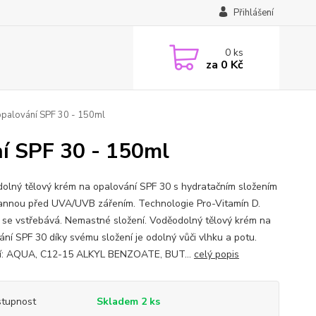
Přihlášení
0
ks
za
0 Kč
opalování SPF 30 - 150ml
í SPF 30 - 150ml
olný tělový krém na opalování SPF 30 s hydratačním složením
annou před UVA/UVB zářením. Technologie Pro-Vitamín D.
 se vstřebává. Nemastné složení. Voděodolný tělový krém na
ání SPF 30 díky svému složení je odolný vůči vlhku a potu.
í: AQUA, C12-15 ALKYL BENZOATE, BUT...
celý popis
tupnost
Skladem 2 ks