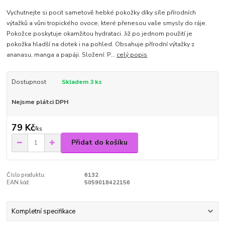
Vychutnejte si pocit sametově hebké pokožky díky síle přírodních
výtažků a vůni tropického ovoce, které přenesou vaše smysly do ráje.
Pokožce poskytuje okamžitou hydrataci. Již po jednom použití je
pokožka hladší na dotek i na pohled. Obsahuje přírodní výtažky z
ananasu, manga a papáji. Složení: P...
celý popis
Dostupnost
Skladem 3 ks
Nejsme plátci DPH
79 Kč
/
ks
Přidat do košíku
Číslo produktu:
6132
EAN kód:
5059018422156
Kompletní specifikace