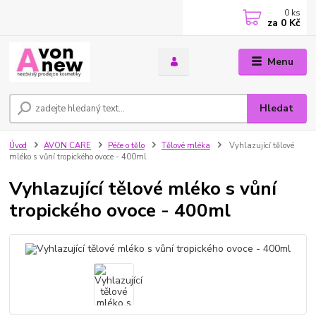
0
ks
za
0 Kč
Menu
Hledat
Úvod
AVON CARE
Péče o tělo
Tělové mléka
Vyhlazující tělové
mléko s vůní tropického ovoce - 400ml
Vyhlazující tělové mléko s vůní
tropického ovoce - 400ml