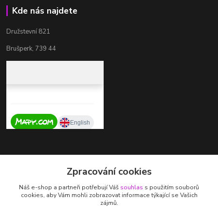
Kde nás najdete
Družstevní 821
Brušperk, 739 44
Kontakty
Zpracování cookies
+420 737 725 324
Náš e-shop a partneři potřebují Váš
souhlas
s použitím souborů
(Po-Pá, 9-17 hod.)
cookies, aby Vám mohli zobrazovat informace týkající se Vašich
zájmů.
zdenka.stalmachova@seznam.cz