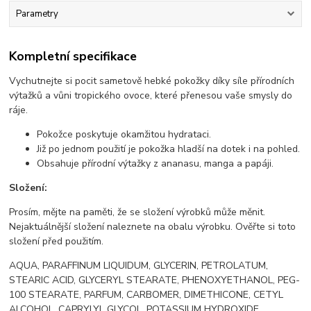
Parametry
Kompletní specifikace
Vychutnejte si pocit sametově hebké pokožky díky síle přírodních
výtažků a vůni tropického ovoce, které přenesou vaše smysly do
ráje.
Pokožce poskytuje okamžitou hydrataci.
Již po jednom použití je pokožka hladší na dotek i na pohled.
Obsahuje přírodní výtažky z ananasu, manga a papáji.
Složení:
Prosím, mějte na paměti, že se složení výrobků může měnit.
Nejaktuálnější složení naleznete na obalu výrobku. Ověřte si toto
složení před použitím.
AQUA, PARAFFINUM LIQUIDUM, GLYCERIN, PETROLATUM,
STEARIC ACID, GLYCERYL STEARATE, PHENOXYETHANOL, PEG-
100 STEARATE, PARFUM, CARBOMER, DIMETHICONE, CETYL
ALCOHOL, CAPRYLYL GLYCOL, POTASSIUM HYDROXIDE,