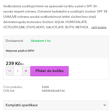
Voděodolný osvěžující krém na opalování na tělo a pleť s SPF 30 -
vysoký stupeň ochrany. Ochranné hydratační a osvěžující složení. SPF 39
UVA/UVB ochrana vysoká voděodolnost lehké složení bez olejů
dermatologicky testováno Složení: AQUA, HOMOSALATE,
OCTOCRYLENE, ETHYLHEXYL SALICYLATE, BUTYL METHOX...
celý popis
Dostupnost
Skladem 1 ks
Nejsme plátci DPH
239 Kč
/
ks
Přidat do košíku
Číslo produktu:
5200
EAN kód:
5059018146724
Kompletní specifikace