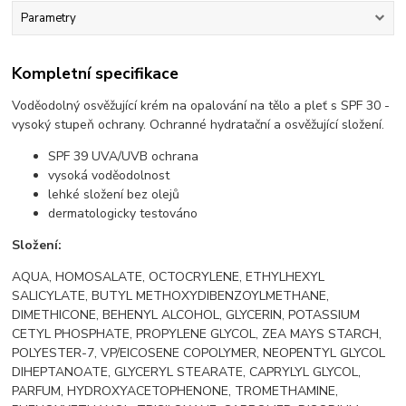
Parametry
Kompletní specifikace
Voděodolný osvěžující krém na opalování na tělo a pleť s SPF 30 -
vysoký stupeň ochrany. Ochranné hydratační a osvěžující složení.
SPF 39 UVA/UVB ochrana
vysoká voděodolnost
lehké složení bez olejů
dermatologicky testováno
Složení:
AQUA, HOMOSALATE, OCTOCRYLENE, ETHYLHEXYL
SALICYLATE, BUTYL METHOXYDIBENZOYLMETHANE,
DIMETHICONE, BEHENYL ALCOHOL, GLYCERIN, POTASSIUM
CETYL PHOSPHATE, PROPYLENE GLYCOL, ZEA MAYS STARCH,
POLYESTER-7, VP/EICOSENE COPOLYMER, NEOPENTYL GLYCOL
DIHEPTANOATE, GLYCERYL STEARATE, CAPRYLYL GLYCOL,
PARFUM, HYDROXYACETOPHENONE, TROMETHAMINE,