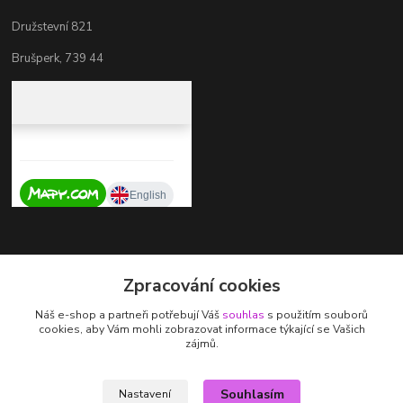
Družstevní 821
Brušperk, 739 44
Kontakty
Zpracování cookies
+420 737 725 324
Náš e-shop a partneři potřebují Váš
souhlas
s použitím souborů
(Po-Pá, 9-17 hod.)
cookies, aby Vám mohli zobrazovat informace týkající se Vašich
zájmů.
zdenka.stalmachova@seznam.cz
Souhlasím
Nastavení