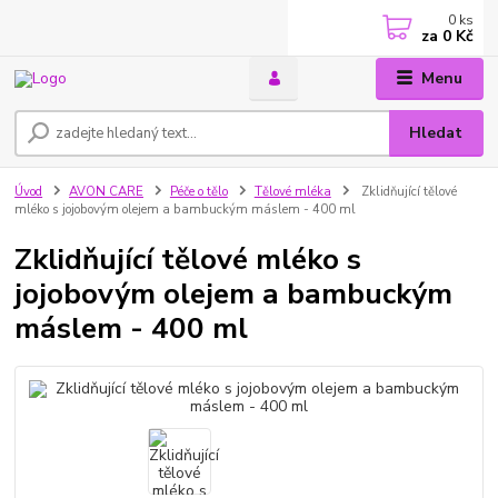
0
ks
za
0 Kč
Menu
Hledat
Úvod
AVON CARE
Péče o tělo
Tělové mléka
Zklidňující tělové
mléko s jojobovým olejem a bambuckým máslem - 400 ml
Zklidňující tělové mléko s
jojobovým olejem a bambuckým
máslem - 400 ml