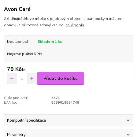
Avon Caré
Zklidňující tělové mléko s jojobovým olejem a bambuckým máslem
obnovuje přirozeně zdravý vzhled.
celý popis
Dostupnost
Skladem 1 ks
Nejsme plátci DPH
79 Kč
/
ks
Přidat do košíku
Číslo produktu:
6671
EAN kód:
5059018584748
Kompletní specifikace
Parametry