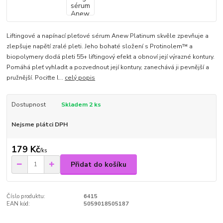
Liftingové a napínací pleťové sérum Anew Platinum skvěle zpevňuje a
zlepšuje napětí zralé pleti. Jeho bohaté složení s Protinolem™ a
biopolymery dodá pleti 55+ liftingový efekt a obnoví její výrazné kontury.
Pomáhá pleť vyhladit a pozvednout její kontury, zanechává ji pevnější a
pružnější. Pociťte l...
celý popis
Dostupnost
Skladem 2 ks
Nejsme plátci DPH
179 Kč
/
ks
Přidat do košíku
Číslo produktu:
6415
EAN kód:
5059018505187