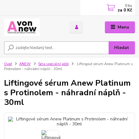
0
ks
za
0 Kč
Menu
Hledat
Úvod
ANEW
Séra speciální péče
Liftingové sérum Anew Platinum s
Protinolem - náhradní náplň - 30ml
Liftingové sérum Anew Platinum
s Protinolem - náhradní náplň -
30ml