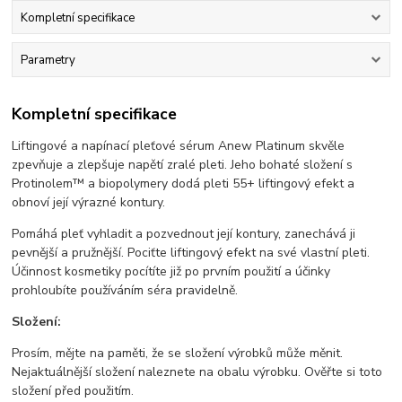
Kompletní specifikace
Parametry
Kompletní specifikace
Liftingové a napínací pleťové sérum Anew Platinum skvěle
zpevňuje a zlepšuje napětí zralé pleti. Jeho bohaté složení s
Protinolem™ a biopolymery dodá pleti 55+ liftingový efekt a
obnoví její výrazné kontury.
Pomáhá pleť vyhladit a pozvednout její kontury, zanechává ji
pevnější a pružnější. Pociťte liftingový efekt na své vlastní pleti.
Účinnost kosmetiky pocítíte již po prvním použití a účinky
prohloubíte používáním séra pravidelně.
Složení:
Prosím, mějte na paměti, že se složení výrobků může měnit.
Nejaktuálnější složení naleznete na obalu výrobku. Ověřte si toto
složení před použitím.