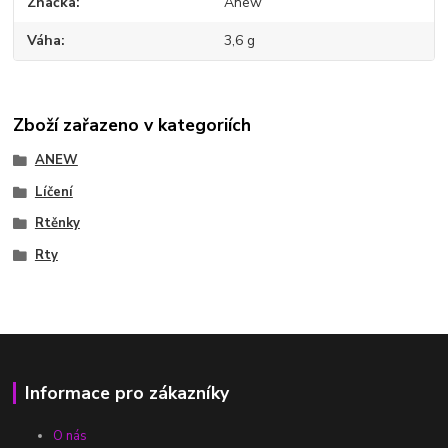
Značka
Anew
Váha
3,6 g
Zboží zařazeno v kategoriích
ANEW
Líčení
Rtěnky
Rty
Informace pro zákazníky
O nás