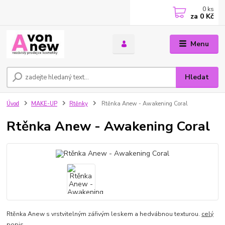
0
ks
za
0 Kč
Menu
Hledat
Úvod
MAKE-UP
Rtěnky
Rtěnka Anew - Awakening Coral
Rtěnka Anew - Awakening Coral
Rtěnka Anew s vrstvitelným zářivým leskem a hedvábnou texturou.
celý
popis