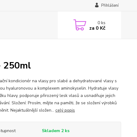
Přihlášení
0
ks
za
0 Kč
- 250ml
ační kondicionér na vlasy pro slabé a dehydratované vlasy s
nou hyaluronovou a komplexem aminokyselin. Hydratuje vlasy
žku hlavy, podporuje přirozený lesk vlasů a usnadňuje jejich
vání. Složení: Prosím, mějte na paměti, že se složení výrobků
nit. Nejaktuálnější složen...
celý popis
tupnost
Skladem 2 ks