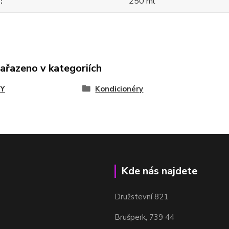
m
250 ml
zařazeno v kategoriích
Y
Kondicionéry
Kde nás najdete
Družstevní 821
Brušperk, 739 44