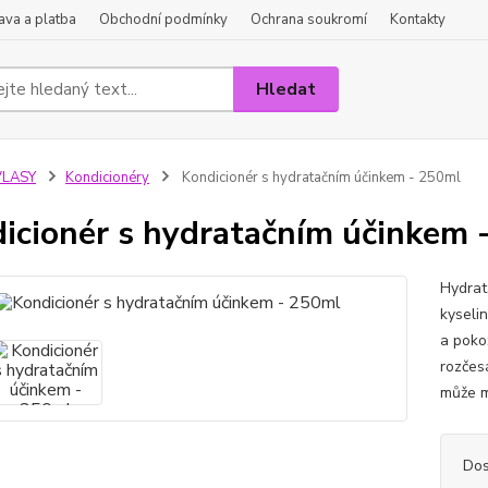
va a platba
Obchodní podmínky
Ochrana soukromí
Kontakty
Hledat
VLASY
Kondicionéry
Kondicionér s hydratačním účinkem - 250ml
icionér s hydratačním účinkem 
Hydrat
kyseli
a poko
rozčesá
může mě
Dos