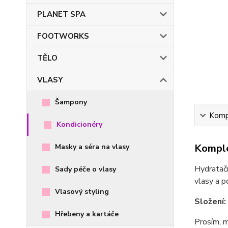
PLANET SPA
FOOTWORKS
TĚLO
VLASY
Šampony
Kompl
Kondicionéry
Komple
Masky a séra na vlasy
Hydratačn
Sady péče o vlasy
vlasy a p
Vlasový styling
Složení:
Hřebeny a kartáče
Prosím, m