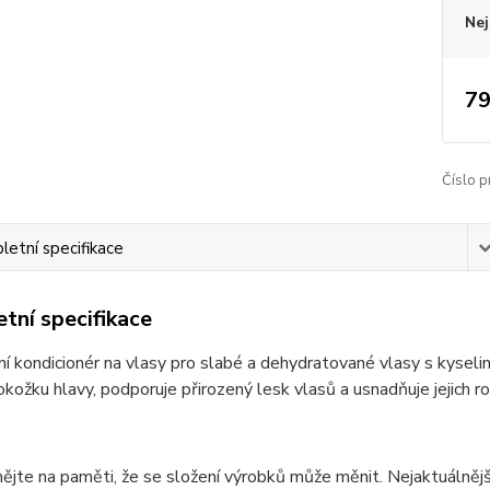
Nej
79
Číslo p
etní specifikace
tní specifikace
í kondicionér na vlasy pro slabé a dehydratované vlasy s kyse
okožku hlavy, podporuje přirozený lesk vlasů a usnadňuje jejich r
ějte na paměti, že se složení výrobků může měnit. Nejaktuálnějš