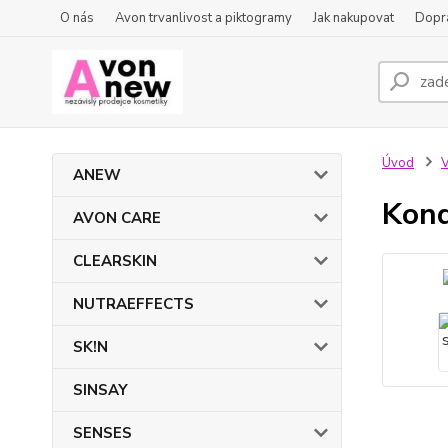
O nás
Avon trvanlivost a piktogramy
Jak nakupovat
Dopra
Úvod
ANEW
Kond
AVON CARE
CLEARSKIN
NUTRAEFFECTS
SK!N
SINSAY
SENSES