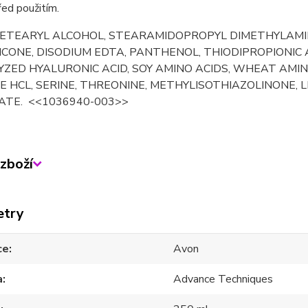
řed použitím.
ETEARYL ALCOHOL, STEARAMIDOPROPYL DIMETHYLAMINE
CONE, DISODIUM EDTA, PANTHENOL, THIODIPROPIONIC A
ZED HYALURONIC ACID, SOY AMINO ACIDS, WHEAT AMI
E HCL, SERINE, THREONINE, METHYLISOTHIAZOLINONE, 
ATE. <<1036940-003>>
zboží
etry
ce
Avon
a
Advance Techniques