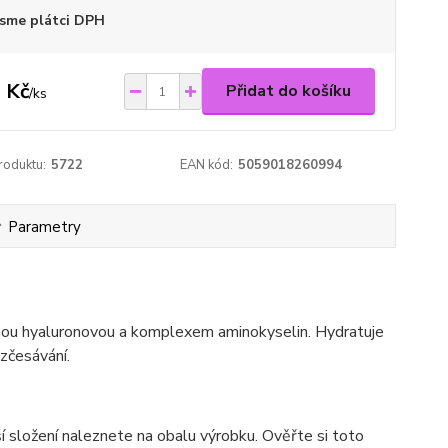
sme plátci DPH
 Kč
Přidat do košíku
/
ks
roduktu:
5722
EAN kód:
5059018260994
Parametry
linou hyaluronovou a komplexem aminokyselin. Hydratuje
ozčesávání.
í složení naleznete na obalu výrobku. Ověřte si toto