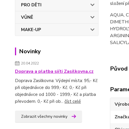
složení p
PRO DĚTI
AQUA, C
VŮNĚ
DIMETHI
HYDROLY
MAKE-UP
ARGININ
SALICYL
Novinky
20.04.2022
Původ 
Doprava a platba siíti Zasilkovna.cz
Doprava Zasilkovna: Výdejní místa: 95,- Kč
při objednávce do 999,- Kč. 0,- Kč při
Param
objednávce od 1000 - 1999,- Kč a platba
převodem. 0,- Kč při ob...
číst celé
Výrob
Zobrazit všechny novinky
Značk