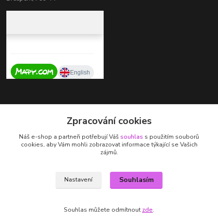
Kontakty
Zpracování cookies
+420 737 725 324
Náš e-shop a partneři potřebují Váš
souhlas
s použitím souborů
(Po-Pá, 9-17 hod.)
cookies, aby Vám mohli zobrazovat informace týkající se Vašich
zájmů.
zdenka.stalmachova@seznam.cz
Souhlasím
Nastavení
Souhlas můžete odmítnout
zde
.