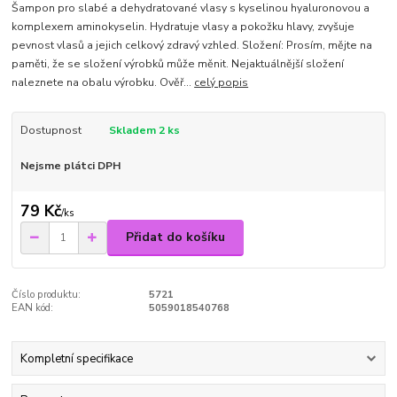
Šampon pro slabé a dehydratované vlasy s kyselinou hyaluronovou a
komplexem aminokyselin. Hydratuje vlasy a pokožku hlavy, zvyšuje
pevnost vlasů a jejich celkový zdravý vzhled. Složení: Prosím, mějte na
paměti, že se složení výrobků může měnit. Nejaktuálnější složení
naleznete na obalu výrobku. Ověř...
celý popis
Dostupnost
Skladem 2 ks
Nejsme plátci DPH
79 Kč
/
ks
Přidat do košíku
Číslo produktu:
5721
EAN kód:
5059018540768
Kompletní specifikace