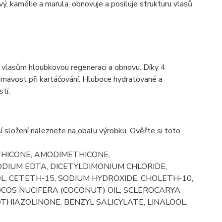
ový, kamélie a marula, obnovuje a posiluje strukturu vlasů
m vlasům hloubkovou regeneraci a obnovu. Díky 4
ámavost při kartáčování. Hluboce hydratované a
tí.
í složení naleznete na obalu výrobku. Ověřte si toto
THICONE, AMODIMETHICONE,
DIUM EDTA, DICETYLDIMONIUM CHLORIDE,
OL, CETETH-15, SODIUM HYDROXIDE, CHOLETH-10,
COCOS NUCIFERA (COCONUT) OIL, SCLEROCARYA
THIAZOLINONE, BENZYL SALICYLATE, LINALOOL.