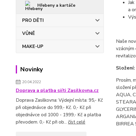
Jak
Hřebeny a kartáče
a o
Výs
PRO DĚTI
VŮNĚ
Naše nová
MAKE-UP
vzácným o
revitaliz
Složení:
Novinky
Prosím, m
20.04.2022
složení p
Doprava a platba siíti Zasilkovna.cz
AQUA, 
Doprava Zasilkovna: Výdejní místa: 95,- Kč
STEARA
při objednávce do 999,- Kč. 0,- Kč při
GLYCERI
objednávce od 1000 - 1999,- Kč a platba
ARGANIA
převodem. 0,- Kč při ob...
číst celé
BIRREA 