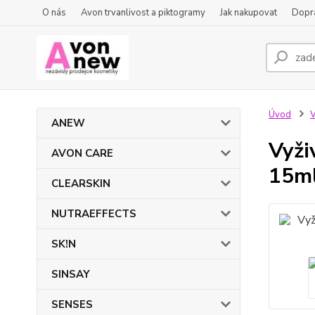
O nás
Avon trvanlivost a piktogramy
Jak nakupovat
Dopra
Úvod
ANEW
Vyži
AVON CARE
15m
CLEARSKIN
NUTRAEFFECTS
SK!N
SINSAY
SENSES