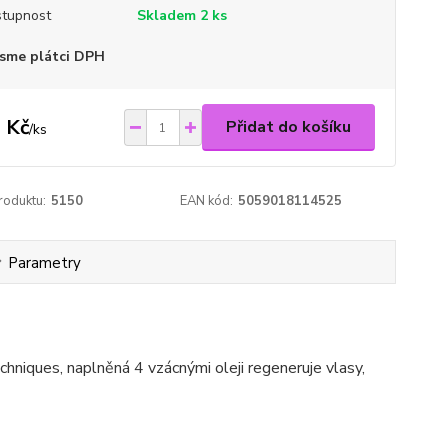
tupnost
Skladem 2 ks
sme plátci DPH
 Kč
Přidat do košíku
/
ks
roduktu:
5150
EAN kód:
5059018114525
Parametry
niques, naplněná 4 vzácnými oleji regeneruje vlasy,