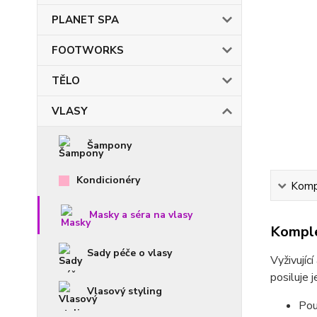
PLANET SPA
FOOTWORKS
TĚLO
VLASY
Šampony
Kondicionéry
Kompl
Masky a séra na vlasy
Komple
Sady péče o vlasy
Vyživujíc
posiluje 
Vlasový styling
Pou