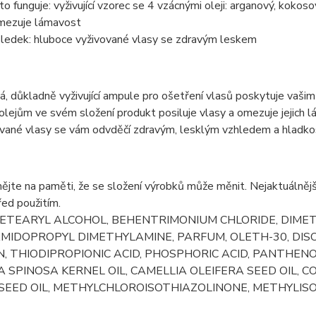
 to funguje: vyživující vzorec se 4 vzácnými oleji: arganový, kokos
mezuje lámavost
ledek: hluboce vyživované vlasy se zdravým leskem
, důkladně vyživující ampule pro ošetření vlasů poskytuje vaši
lejům ve svém složení produkt posiluje vlasy a omezuje jejich l
ované vlasy se vám odvděčí zdravým, lesklým vzhledem a hladkos
ějte na paměti, že se složení výrobků může měnit. Nejaktuálnějš
řed použitím.
CETEARYL ALCOHOL, BEHENTRIMONIUM CHLORIDE, DIME
MIDOPROPYL DIMETHYLAMINE, PARFUM, OLETH-30, DISO
N, THIODIPROPIONIC ACID, PHOSPHORIC ACID, PANTHEN
 SPINOSA KERNEL OIL, CAMELLIA OLEIFERA SEED OIL, 
SEED OIL, METHYLCHLOROISOTHIAZOLINONE, METHYLISO