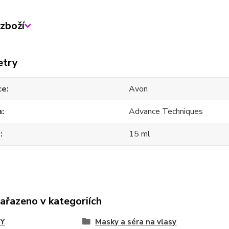
zboží
etry
ce
Avon
a
Advance Techniques
m
15 ml
zařazeno v kategoriích
Y
Masky a séra na vlasy