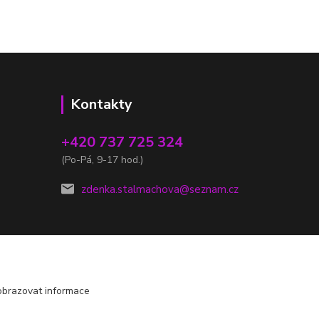
Kontakty
+420 737 725 324
(Po-Pá, 9-17 hod.)
zdenka.stalmachova@seznam.cz
obrazovat informace