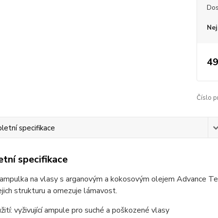
Dos
Nej
49
Číslo p
etní specifikace
tní specifikace
í ampulka na vlasy s arganovým a kokosovým olejem Advance Tech
jejich strukturu a omezuje lámavost.
žití: vyživující ampule pro suché a poškozené vlasy