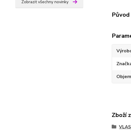
Zobrazit všechny novinky
Původ 
Param
Výrob
Značk
Obje
Zboží 
VLAS