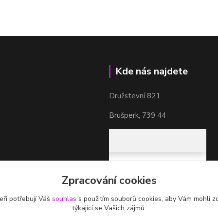
Kde nás najdete
Družstevní 821
Brušperk, 739 44
Zpracování cookies
eři potřebují Váš
souhlas
s použitím souborů cookies, aby Vám mohli z
týkající se Vašich zájmů.