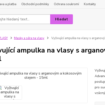
va a platba
Obchodní podmínky
Ochrana soukromí
Kontakty
Hledat
VLASY
Masky a séra na vlasy
Vyživující ampulka na vlasy s argano
vující ampulka na vlasy s argan
l
Vyživu
Advanc
posiluj
pro suc
vzácným