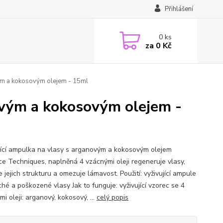
Přihlášení
0
ks
za
0 Kč
vým a kokosovým olejem - 15ml
ovým a kokosovým olejem -
jící ampulka na vlasy s arganovým a kokosovým olejem
e Techniques, naplněná 4 vzácnými oleji regeneruje vlasy,
e jejich strukturu a omezuje lámavost. Použití: vyživující ampule
hé a poškozené vlasy Jak to funguje: vyživující vzorec se 4
i oleji: arganový, kokosový, ...
celý popis