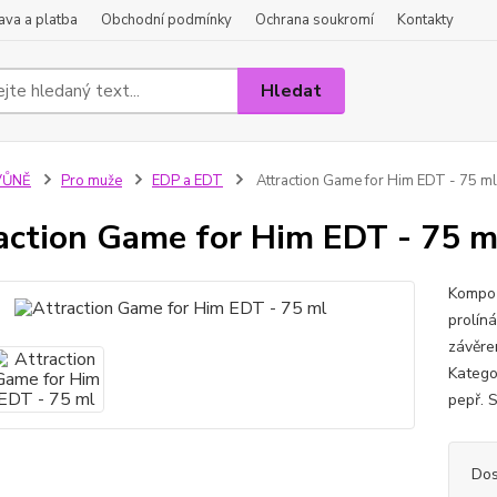
va a platba
Obchodní podmínky
Ochrana soukromí
Kontakty
Hledat
VŮNĚ
Pro muže
EDP a EDT
Attraction Game for Him EDT - 75 ml
action Game for Him EDT - 75 m
Kompoz
prolín
závěre
Kategor
pepř. S
Dos