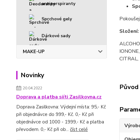
antiperspiranty
Spo
Pokoušejt
Sprchové gely
Složení:
Dárkové sady
ALCOHOL
IONONE,
MAKE-UP
CITRAL,
Novinky
Původ 
20.04.2022
Doprava a platba siíti Zasilkovna.cz
Doprava Zasilkovna: Výdejní místa: 95,- Kč
Param
při objednávce do 999,- Kč. 0,- Kč při
objednávce od 1000 - 1999,- Kč a platba
Výrob
převodem. 0,- Kč při ob...
číst celé
Obje