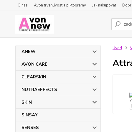
O nás
Avon trvanlivost a piktogramy
Jak nakupovat
Dopra
Úvod
ANEW
Attr
AVON CARE
CLEARSKIN
NUTRAEFFECTS
SK!N
SINSAY
SENSES