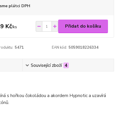
sme plátci DPH
9 Kč
Přidat do košíku
/
ks
roduktu:
5471
EAN kód:
5059018226334
Související zboží
4
íná s hořkou čokoládou a akordem Hypnotic a uzavírá
tónů.