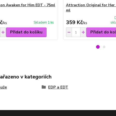
ion Awaken for Him EDT - 75ml
Attraction Original for Her
ml
č
359 Kč
Skladem 1 ks
skl
/
ks
/
ks
Přidat do košíku
Přidat do ko
zařazeno v kategoriích
muže
EDP a EDT