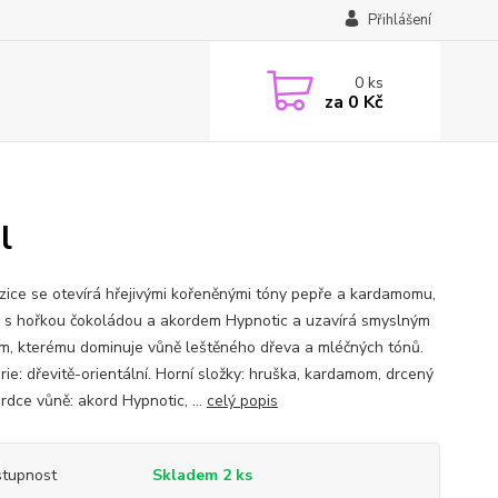
Přihlášení
0
ks
za
0 Kč
l
ice se otevírá hřejivými kořeněnými tóny pepře a kardamomu,
á s hořkou čokoládou a akordem Hypnotic a uzavírá smyslným
m, kterému dominuje vůně leštěného dřeva a mléčných tónů.
ie: dřevitě-orientální. Horní složky: hruška, kardamom, drcený
rdce vůně: akord Hypnotic, ...
celý popis
tupnost
Skladem 2 ks