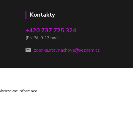
Kontakty
+420 737 725 324
(Po-Pá, 9-17 hod.)
zdenka.stalmachova@seznam.cz
obrazovat informace