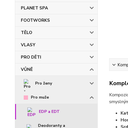
PLANET SPA
FOOTWORKS
TĚLO
VLASY
PRO DĚTI
Kompl
VŮNĚ
Komple
Pro ženy
Kompozice
Pro muže
smyslným
EDP a EDT
Kat
Hor
Deodoranty a
Srd