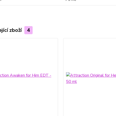
jící zboží
4