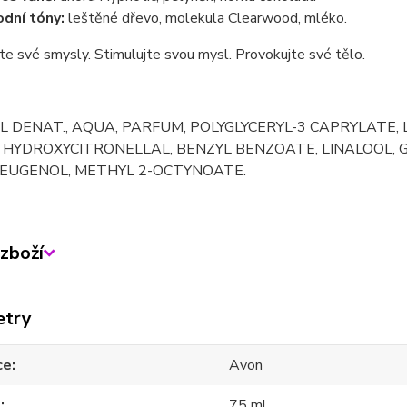
dní tóny:
leštěné dřevo, molekula Clearwood, mléko.
e své smysly. Stimulujte svou mysl. Provokujte své tělo.
 DENAT., AQUA, PARFUM, POLYGLYCERYL-3 CAPRYLATE,
 HYDROXYCITRONELLAL, BENZYL BENZOATE, LINALOOL, G
 EUGENOL, METHYL 2-OCTYNOATE.
zboží
etry
ce
Avon
m
75 ml