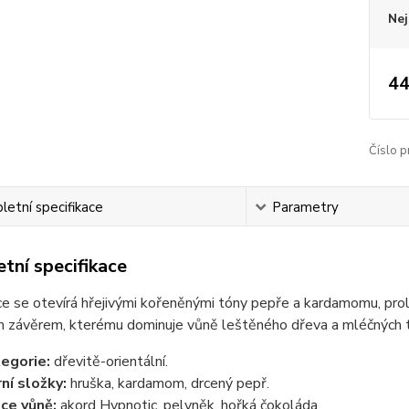
Nej
44
Číslo p
etní specifikace
Parametry
tní specifikace
 se otevírá hřejivými kořeněnými tóny pepře a kardamomu, prol
 závěrem, kterému dominuje vůně leštěného dřeva a mléčných 
egorie:
dřevitě-orientální.
ní složky:
hruška, kardamom, drcený pepř.
ce vůně:
akord Hypnotic, pelyněk, hořká čokoláda