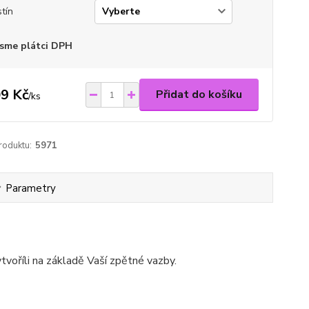
tín
sme plátci DPH
9 Kč
Přidat do košíku
/
ks
roduktu:
5971
Parametry
tvoříli na základě Vaší zpětné vazby.