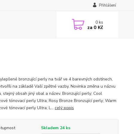
Přihlášení
0
ks
za
0 Kč
ylepšené bronzující perly na tvář ve 4 barevných odstínech,
ytvoříli na základě Vaší zpětné vazby. Novinka změna u názvu
, stejný obsah jiný obal a název. Bronzující perly; Cool
zové tónovací perly Ultra; Rosy Bronze Bronzující perly; Warm
ové tónovací perly Ultra; L...
celý popis
tupnost
Skladem 24 ks