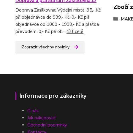
Doprava a platba siíti Zasilkovna.cz
Zboží 
Doprava Zasilkovna: Výdejní místa: 95,- Kč
při objednávce do 999,- Kč. 0,- Kč při
MAKE
objednávce od 1000 - 1999,- Kč a platba
převodem. 0,- Kč při ob...
číst celé
Zobrazit všechny novinky
Informace pro zákazníky
O nás
Jak nakupovat
Obchodní podmínky
Kontakty