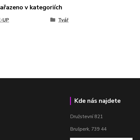
zařazeno v kategoriích
-UP
Tvář
Kde nás najdete
Družstevní 821
Brušperk, 739 44