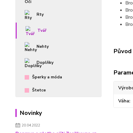
Bro
Bro
Rty
Bro
Bro
Tvář
Nehty
Původ 
Doplňky
Param
Šperky a móda
Výrob
Štetce
Váha
Novinky
20.04.2022