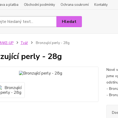
va a platba
Obchodní podmínky
Ochrana soukromí
Kontakty
Hledat
MAKE-UP
Tvář
Bronzující perly - 28g
zující perly - 28g
Nové v
jsme v
odstínu
- Bron
- Bronz
Dos