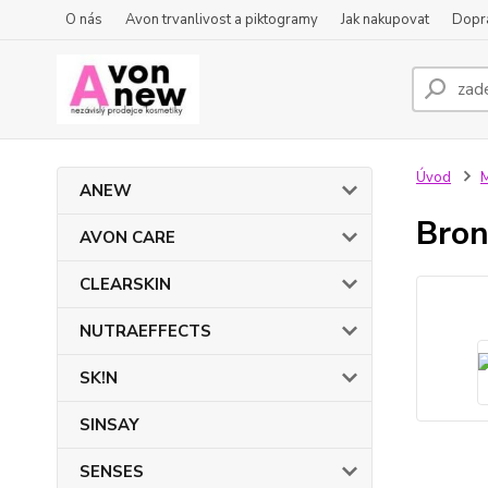
O nás
Avon trvanlivost a piktogramy
Jak nakupovat
Dopra
Úvod
ANEW
Bron
AVON CARE
CLEARSKIN
NUTRAEFFECTS
SK!N
SINSAY
SENSES