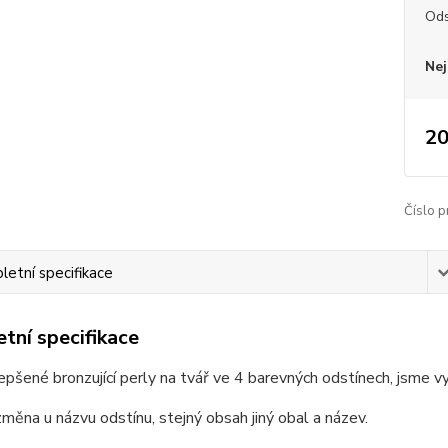
Ods
Nej
20
Číslo p
etní specifikace
tní specifikace
pšené bronzující perly na tvář ve 4 barevných odstínech, jsme vy
měna u názvu odstínu, stejný obsah jiný obal a název.