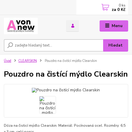
0
ks
za
0 Kč
Menu
Hledat
Úvod
CLEARSKIN
Pouzdro na čistící mýdlo Clearskin
Pouzdro na čistící mýdlo Clearskin
Dóza na čisticí mýdlo Clearskin. Materiál: Pocínovaná ocel. Rozměry: 6,5
x 3 cm.
celý popis