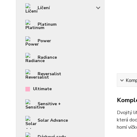
Líčení
Platinum
Power
Radiance
Reversalist
Kompl
Ultimate
Komple
Sensitive +
Dvojitý l
která dod
Solar Advance
horní víčk
Dárkové sady