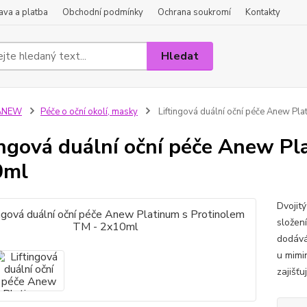
va a platba
Obchodní podmínky
Ochrana soukromí
Kontakty
Hledat
ANEW
Péče o oční okolí, masky
Liftingová duální oční péče Anew Pl
ingová duální oční péče Anew Pl
0ml
Dvojit
složen
dodává
u mimi
zajišťu