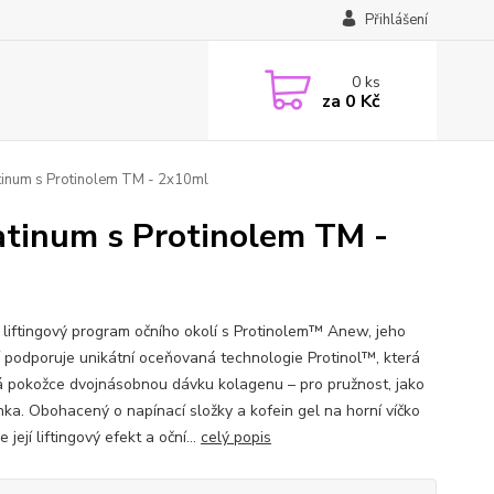
Přihlášení
0
ks
za
0 Kč
atinum s Protinolem TM - 2x10ml
atinum s Protinolem TM -
ý liftingový program očního okolí s Protinolem™ Anew, jeho
í podporuje unikátní oceňovaná technologie Protinol™, která
 pokožce dvojnásobnou dávku kolagenu – pro pružnost, jako
nka. Obohacený o napínací složky a kofein gel na horní víčko
je její liftingový efekt a oční...
celý popis