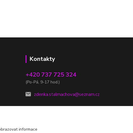
Kontakty
+420 737 725 324
(Po-Pá, 9-17 hod.)
zdenka.stalmachova@seznam.cz
obrazovat informace