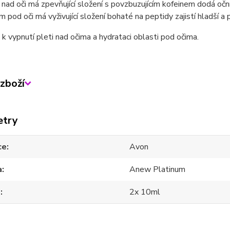
 nad oči má zpevňující složení s povzbuzujícím kofeinem dodá očn
m pod oči má vyživující složení bohaté na peptidy zajistí hladší a
k vypnutí pleti nad očima a hydrataci oblasti pod očima.
zboží
etry
ce
Avon
a
Anew Platinum
m
2x 10ml