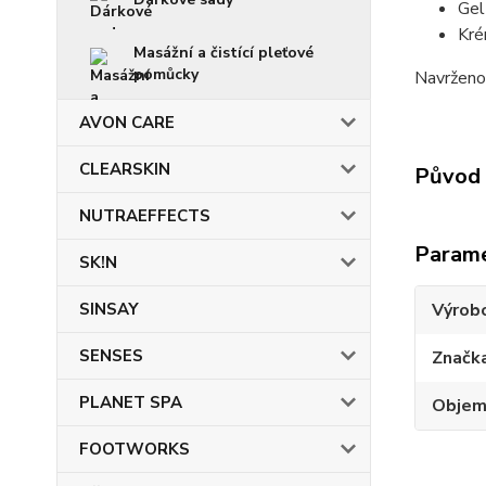
Gel
Kré
Masážní a čistící pleťové
pomůcky
Navrženo 
AVON CARE
CLEARSKIN
Původ 
NUTRAEFFECTS
Param
SK!N
SINSAY
Výrob
SENSES
Značk
PLANET SPA
Obje
FOOTWORKS