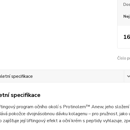
Dos
Nej
16
Číslo p
etní specifikace
tní specifikace
iftingový program očního okolí s Protinolem™ Anew, jeho složen
ává pokožce dvojnásobnou dávku kolagenu – pro pružnost, jako u
o zajišťuje její liftingový efekt a oční krém s peptidy vyhlazuje, z