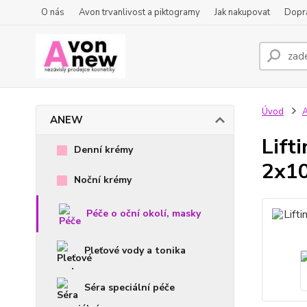
O nás
Avon trvanlivost a piktogramy
Jak nakupovat
Dopra
Úvod
ANEW
Lift
Denní krémy
2x1
Noční krémy
Péče o oční okolí, masky
Pleťové vody a tonika
Séra speciální péče