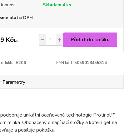
tupnost
Skladem 4 ks
sme plátci DPH
9 Kč
Přidat do košíku
/
ks
roduktu:
6206
EAN kód:
5059018455314
Parametry
í podporuje unikátní oceňovaná technologie Protinol™,
 miminka. Obohacený o napínací složky a kofein gel na
pevňuje a posiluje pokožku.