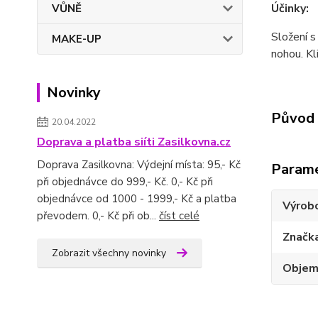
Účinky:
VŮNĚ
Složení s
MAKE-UP
nohou. Kl
Novinky
Původ 
20.04.2022
Doprava a platba siíti Zasilkovna.cz
Doprava Zasilkovna: Výdejní místa: 95,- Kč
Param
při objednávce do 999,- Kč. 0,- Kč při
objednávce od 1000 - 1999,- Kč a platba
Výrob
převodem. 0,- Kč při ob...
číst celé
Značk
Zobrazit všechny novinky
Obje