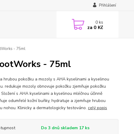
Přihlášení
0
ks
za
0 Kč
ootWorks - 75ml
 FootWorks - 75ml
a hrubou pokožku a mozoly s AHA kyselinami a kyselinou
u. redukuje mozoly obnovuje pokožku zjemňuje pokožku
: Složení s AHA kyselinami a kyselinou mléčnou účinně
ňuje odumřelé kožní buňky, hydratuje a zjemňuje hrubou
u nohou. Klinicky a dermatologicky testováno.
celý popis
tupnost
Do 3 dnů skladem 17 ks