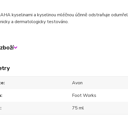
 AHA kyselinami a kyselinou mléčnou účinně odstraňuje odumřel
inicky a dermatologicky testováno.
zboží
etry
ce
Avon
a
Foot Works
m
75 ml