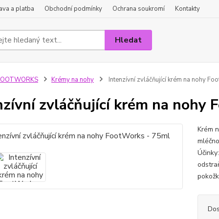
va a platba
Obchodní podmínky
Ochrana soukromí
Kontakty
Hledat
FOOTWORKS
Krémy na nohy
Intenzívní zvláčňující krém na nohy F
nzívní zvláčňující krém na nohy
Krém n
mléčno
Účinky
odstra
pokožk
Dos