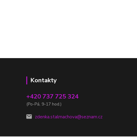
Kontakty
+420 737 725 324
(Po-Pá, 9-17 hod.)
zdenka.stalmachova@seznam.cz