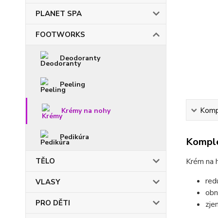
PLANET SPA
FOOTWORKS
Deodoranty
Peeling
Kompl
Krémy na nohy
Pedikúra
Komple
TĚLO
Krém na 
red
VLASY
obn
PRO DĚTI
zje