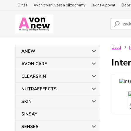
O nás
Avon trvanlivost a piktogramy
Jak nakupovat
Dopra
Úvod
ANEW
Inte
AVON CARE
CLEARSKIN
NUTRAEFFECTS
SK!N
SINSAY
SENSES