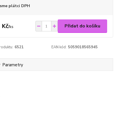
sme plátci DPH
 Kč
Přidat do košíku
/
ks
roduktu:
6521
EAN kód:
5059018565945
Parametry
.