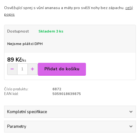
Osvěžující sprej s vůní ananasu a máty pro svěží nohy bez zápachu.
celý
popis
Dostupnost
Skladem 3 ks
Nejsme plátci DPH
89 Kč
/
ks
Přidat do košíku
Číslo produktu:
6872
EAN kód:
5059018639875
Kompletní specifikace
Parametry