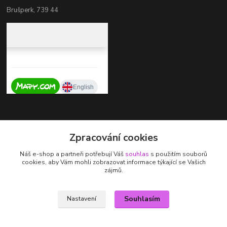
Brušperk, 739 44
Kontakty
Zpracování cookies
+420 737 725 324
Náš e-shop a partneři potřebují Váš
souhlas
s použitím souborů
(Po-Pá, 9-17 hod.)
cookies, aby Vám mohli zobrazovat informace týkající se Vašich
zájmů.
zdenka.stalmachova@seznam.cz
Souhlasím
Nastavení