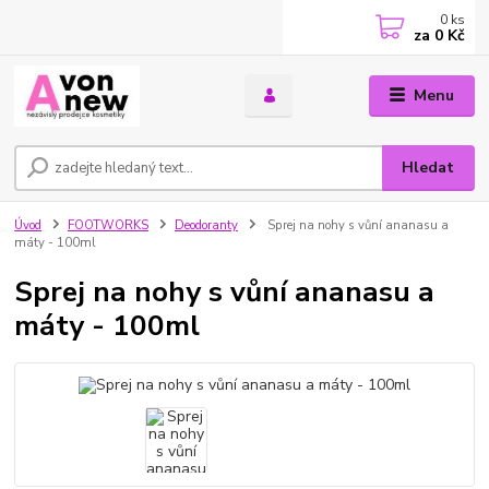
0
ks
za
0 Kč
Menu
Hledat
Úvod
FOOTWORKS
Deodoranty
Sprej na nohy s vůní ananasu a
máty - 100ml
Sprej na nohy s vůní ananasu a
máty - 100ml