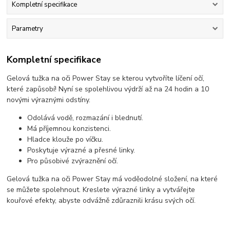
Kompletní specifikace
Parametry
Kompletní specifikace
Gelová tužka na oči Power Stay se kterou vytvoříte líčení očí,
které zapůsobí! Nyní se spolehlivou výdrží až na 24 hodin a 10
novými výraznými odstíny.
Odolává vodě, rozmazání i blednutí.
Má příjemnou konzistenci.
Hladce klouže po víčku.
Poskytuje výrazné a přesné linky.
Pro působivé zvýraznění očí.
Gelová tužka na oči Power Stay má voděodolné složení, na které
se můžete spolehnout. Kreslete výrazné linky a vytvářejte
kouřové efekty, abyste odvážně zdůraznili krásu svých očí.