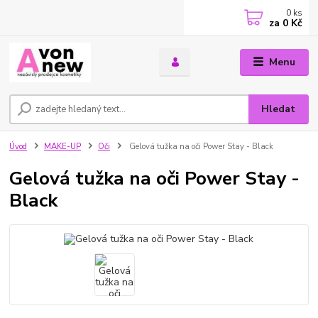
0
ks
za
0 Kč
Menu
Hledat
Úvod
MAKE-UP
Oči
Gelová tužka na oči Power Stay - Black
Gelová tužka na oči Power Stay -
Black