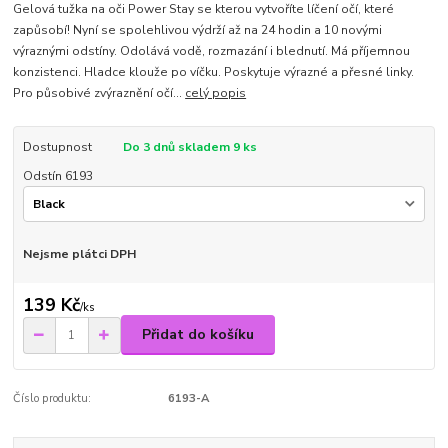
Gelová tužka na oči Power Stay se kterou vytvoříte líčení očí, které
zapůsobí! Nyní se spolehlivou výdrží až na 24 hodin a 10 novými
výraznými odstíny. Odolává vodě, rozmazání i blednutí. Má příjemnou
konzistenci. Hladce klouže po víčku. Poskytuje výrazné a přesné linky.
Pro působivé zvýraznění očí...
celý popis
Dostupnost
Do 3 dnů skladem 9 ks
Odstín 6193
Nejsme plátci DPH
139 Kč
/
ks
Přidat do košíku
Číslo produktu:
6193-A