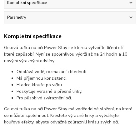
Kompletní specifikace
Parametry
Kompletní specifikace
Gelová tužka na oči Power Stay se kterou vytvoříte líčení očí,
které zapůsobí! Nyní se spolehlivou výdrží až na 24 hodin a 10
novými výraznými odstíny.
Odolává vodě, rozmazání i blednutí.
Má příjemnou konzistenci.
Hladce klouže po víčku.
Poskytuje výrazné a přesné linky.
Pro působivé zvýraznění očí.
Gelová tužka na oči Power Stay má voděodolné složení, na které
se můžete spolehnout. Kreslete výrazné linky a vytvářejte
kouřové efekty, abyste odvážně zdůraznili krásu svých očí.