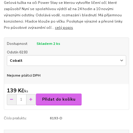
Gelová tužka na oči Power Stay se kterou vytvoříte líčení očí, které
zapůsobí! Nyní se spolehlivou výdrží až na 24 hodin a 10 novými
výraznými odstíny. Odolává vodě, rozmazání i blednutí. Má příjemnou
konzistenci. Hladce klouže po víčku. Poskytuje výrazné a přesné linky.
Pro působivé zvýraznění očí...
celý popis
Dostupnost
Skladem 2 ks
Odstín 6193
Nejsme plátci DPH
139 Kč
/
ks
Přidat do košíku
Číslo produktu:
6193-D