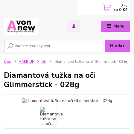
0
ks
za
0 Kč
Menu
Hledat
Úvod
MAKE-UP
Oči
Diamantová tužka na oči Glimmerstick - 028g
Diamantová tužka na oči
Glimmerstick - 028g