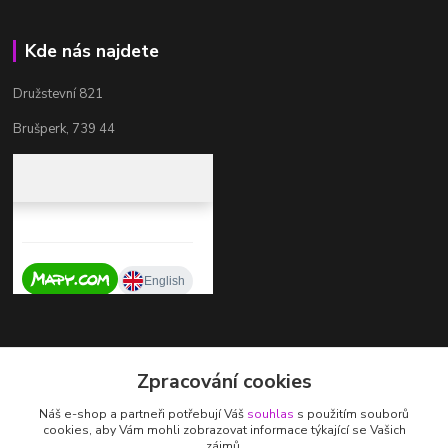
Kde nás najdete
Družstevní 821
Brušperk, 739 44
Kontakty
Zpracování cookies
+420 737 725 324
Náš e-shop a partneři potřebují Váš
souhlas
s použitím souborů
(Po-Pá, 9-17 hod.)
cookies, aby Vám mohli zobrazovat informace týkající se Vašich
zájmů.