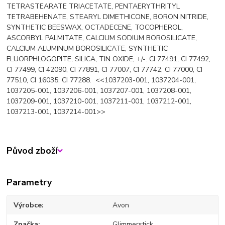
TETRASTEARATE TRIACETATE, PENTAERYTHRITYL
TETRABEHENATE, STEARYL DIMETHICONE, BORON NITRIDE,
SYNTHETIC BEESWAX, OCTADECENE, TOCOPHEROL,
ASCORBYL PALMITATE, CALCIUM SODIUM BOROSILICATE,
CALCIUM ALUMINUM BOROSILICATE, SYNTHETIC
FLUORPHLOGOPITE, SILICA, TIN OXIDE, +/-: CI 77491, CI 77492,
CI 77499, CI 42090, CI 77891, CI 77007, CI 77742, CI 77000, CI
77510, CI 16035, CI 77288. <<1037203-001, 1037204-001,
1037205-001, 1037206-001, 1037207-001, 1037208-001,
1037209-001, 1037210-001, 1037211-001, 1037212-001,
1037213-001, 1037214-001>>
Původ zboží
Parametry
Výrobce
Avon
Značka
Glimmerstick