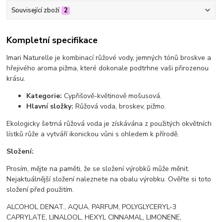
Související zboží
2
Kompletní specifikace
Imari Naturelle je kombinací růžové vody, jemných tónů broskve a
hřejivého aroma pižma, které dokonale podtrhne vaši přirozenou
krásu.
Kategorie:
Cypřišově-květinově mošusová.
Hlavní složky:
Růžová voda, broskev, pižmo.
Ekologicky šetrná růžová voda je získávána z použitých okvětních
lístků růže a vytváří ikonickou vůni s ohledem k přírodě.
Složení:
Prosím, mějte na paměti, že se složení výrobků může měnit.
Nejaktuálnější složení naleznete na obalu výrobku. Ověřte si toto
složení před použitím.
ALCOHOL DENAT., AQUA, PARFUM, POLYGLYCERYL-3
CAPRYLATE, LINALOOL, HEXYL CINNAMAL, LIMONENE,