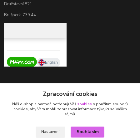
Družstevní 821
Brušperk, 739 44
Kontakty
Zpracování cookies
+420 737 725 324
Náš e-shop a partneři potřebují Váš
souhlas
s použitím souborů
(Po-Pá, 9-17 hod.)
cookies, aby Vám mohli zobrazovat informace týkající se Vašich
zájmů.
zdenka.stalmachova@seznam.cz
Souhlasím
Nastavení