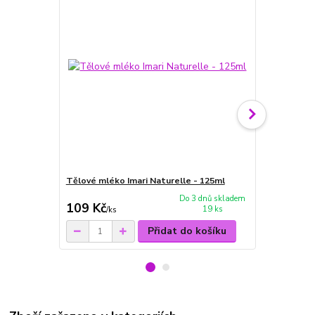
Tělové mléko Imari Naturelle - 125ml
Kuličkový de
Do 3 dnů skladem
109 Kč
59 Kč
19 ks
/
ks
/
ks
Přidat do košíku