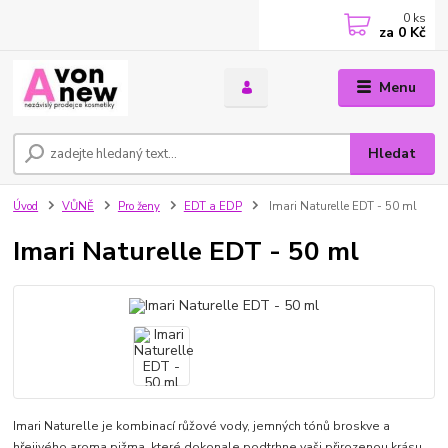
0
ks
za
0 Kč
Menu
Hledat
Úvod
VŮNĚ
Pro ženy
EDT a EDP
Imari Naturelle EDT - 50 ml
Imari Naturelle EDT - 50 ml
Imari Naturelle je kombinací růžové vody, jemných tónů broskve a
hřejivého aroma pižma, které dokonale podtrhne vaši přirozenou krásu.