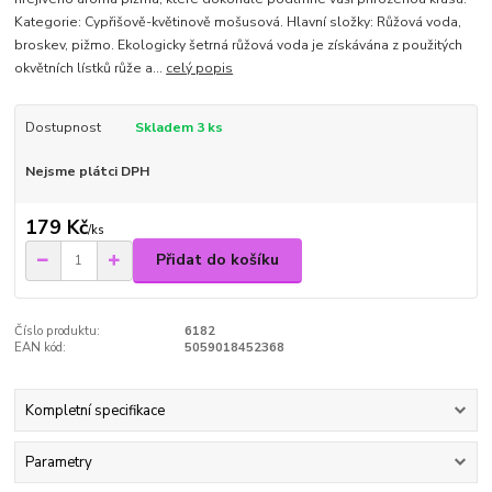
Kategorie: Cypřišově-květinově mošusová. Hlavní složky: Růžová voda,
broskev, pižmo. Ekologicky šetrná růžová voda je získávána z použitých
okvětních lístků růže a...
celý popis
Dostupnost
Skladem 3 ks
Nejsme plátci DPH
179 Kč
/
ks
Přidat do košíku
Číslo produktu:
6182
EAN kód:
5059018452368
Kompletní specifikace
Parametry