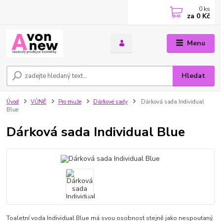
0
ks
za
0 Kč
Menu
Hledat
Úvod
VŮNĚ
Pro muže
Dárkové sady
Dárková sada Individual
Blue
Dárková sada Individual Blue
Toaletní voda Individual Blue má svou osobnost stejně jako nespoutaný,