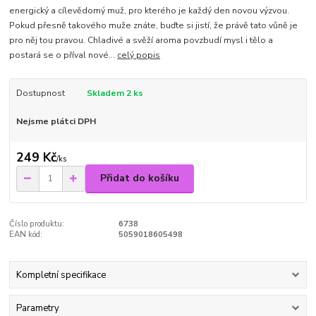
energický a cílevědomý muž, pro kterého je každý den novou výzvou.
Pokud přesně takového muže znáte, buďte si jistí, že právě tato vůně je
pro něj tou pravou. Chladivé a svěží aroma povzbudí mysl i tělo a
postará se o příval nové...
celý popis
Dostupnost
Skladem 2 ks
Nejsme plátci DPH
249 Kč
/
ks
Přidat do košíku
Číslo produktu:
6738
EAN kód:
5059018605498
Kompletní specifikace
Parametry