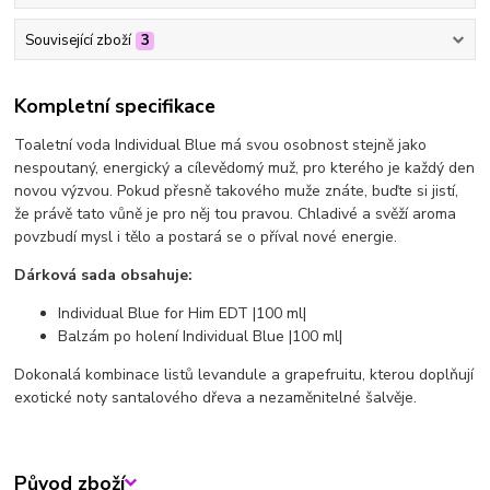
Související zboží
3
Kompletní specifikace
Toaletní voda Individual Blue má svou osobnost stejně jako
nespoutaný, energický a cílevědomý muž, pro kterého je každý den
novou výzvou. Pokud přesně takového muže znáte, buďte si jistí,
že právě tato vůně je pro něj tou pravou. Chladivé a svěží aroma
povzbudí mysl i tělo a postará se o příval nové energie.
Dárková sada obsahuje:
Individual Blue for Him EDT |100 ml|
Balzám po holení Individual Blue |100 ml|
Dokonalá kombinace listů levandule a grapefruitu, kterou doplňují
exotické noty santalového dřeva a nezaměnitelné šalvěje.
Původ zboží