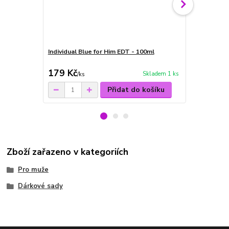
Individual Blue for Him EDT - 100ml
Individual B
antiperspira
179 Kč
49 Kč
Skladem 1 ks
/
ks
/
ks
Přidat do košíku
Zboží zařazeno v kategoriích
Pro muže
Dárkové sady