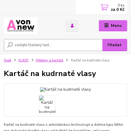
0
ks
za
0 Kč
Menu
Hledat
Úvod
VLASY
Hřebeny a kartáče
Kartáč na kudrnaté vlasy
Kartáč na kudrnaté vlasy
Kartáč na kudrnaté vlasy s antistatickou technologií a dvěma typy štětin
pro dokonale hladké vlasy od kořínků ke konečkům.
celý popis