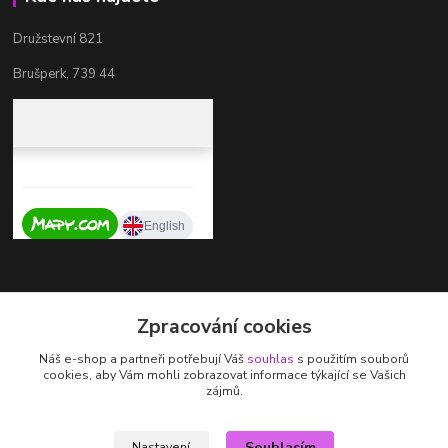
Družstevní 821
Brušperk, 739 44
Kontakty
Zpracování cookies
+420 737 725 324
Náš e-shop a partneři potřebují Váš
souhlas
s použitím souborů
(Po-Pá, 9-17 hod.)
cookies, aby Vám mohli zobrazovat informace týkající se Vašich
zájmů.
zdenka.stalmachova@seznam.cz
Souhlasím
Nastavení