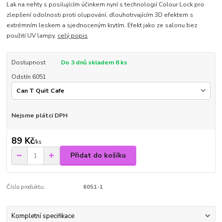
Lak na nehty s posilujícím účinkem nyní s technologií Colour Lock pro
zlepšení odolnosti proti olupování, dlouhotrvajícím 3D efektem s
extrémním leskem a sjednoceným krytím. Efekt jako ze salonu bez
použití UV lampy.
celý popis
Dostupnost
Do 3 dnů skladem 8 ks
Odstín 6051
Nejsme plátci DPH
89 Kč
/
ks
Přidat do košíku
Číslo produktu:
6051-1
Kompletní specifikace