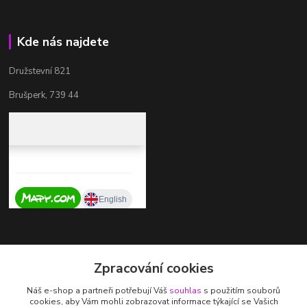
Kde nás najdete
Družstevní 821
Brušperk, 739 44
Kontakty
Zpracování cookies
+420 737 725 324
Náš e-shop a partneři potřebují Váš
souhlas
s použitím souborů
(Po-Pá, 9-17 hod.)
cookies, aby Vám mohli zobrazovat informace týkající se Vašich