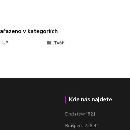
zařazeno v kategoriích
-UP
Tvář
Kde nás najdete
Družstevní 821
Brušperk, 739 44