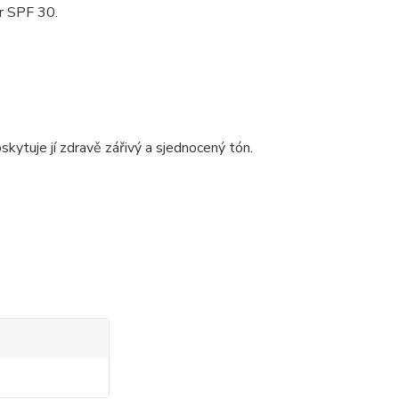
r SPF 30.​
kytuje jí zdravě zářivý a sjednocený tón.