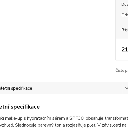
Dos
Ods
Nej
21
Číslo p
etní specifikace
tní specifikace
ící make-up s hydratačním sérem a SPF30, obsahuje transformativní 
 vzhled.​ Sjednocuje barevný tón a rozjasňuje pleť. V závislosti na 