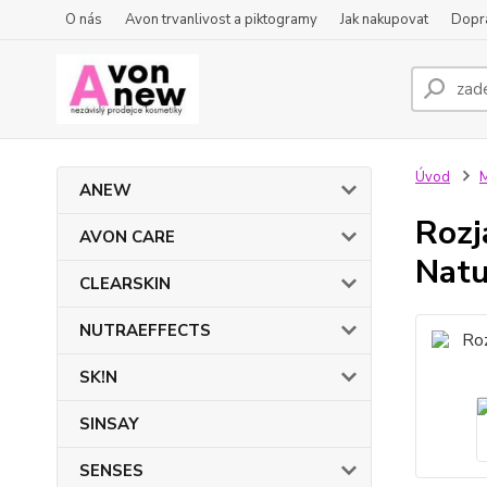
O nás
Avon trvanlivost a piktogramy
Jak nakupovat
Dopra
Úvod
ANEW
Rozj
AVON CARE
Natu
CLEARSKIN
NUTRAEFFECTS
SK!N
SINSAY
SENSES