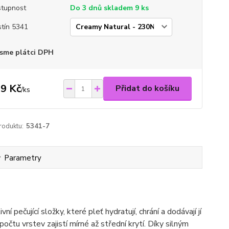
tupnost
Do 3 dnů skladem 9 ks
tín 5341
sme plátci DPH
9 Kč
Přidat do košíku
/
ks
roduktu:
5341-7
Parametry
pečující složky, které pleť hydratují, chrání a dodávají jí
počtu vrstev zajistí mírné až střední krytí. Díky silným