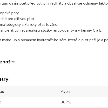
ntům chrání pleť před volnými radikály a obsahuje ochranný fakto
cpává póry.
dné pro citlivou pleť.
matologicky a klinicky otestováno.
ahuje aktivní rozjasňující složky, antioxidanty a vitaminy C a E.
 make-up s obsahem hydratačního séra, které o pleť pečuje a pos
zboží
etry
ce
Avon
m
30 ml