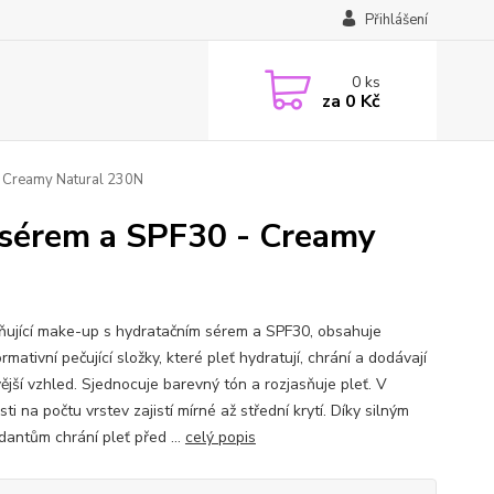
Přihlášení
0
ks
za
0 Kč
- Creamy Natural 230N
 sérem a SPF30 - Creamy
ňující make-up s hydratačním sérem a SPF30, obsahuje
rmativní pečující složky, které pleť hydratují, chrání a dodávají
vější vzhled.​ Sjednocuje barevný tón a rozjasňuje pleť. V
sti na počtu vrstev zajistí mírné až střední krytí. Díky silným
dantům chrání pleť před ...
celý popis