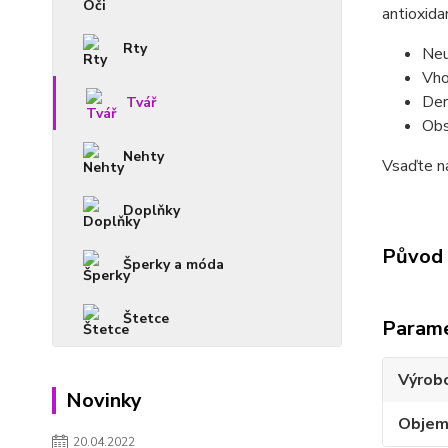
antioxida
Rty
Neu
Vho
Der
Tvář
Obs
Nehty
Vsaďte na
Doplňky
Původ 
Šperky a móda
Štetce
Param
Výrob
Novinky
Obje
20.04.2022