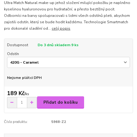
Ultra Match Natural make-up jehož složení milující pokožku je naplněno
kyselinou hyaluronovou pro hydratační, a přesto beztížný pocit.
Odborníci na barvy spolupracovali s lidmi všech odstínů pleti, abychom
zajistili odstín, který se bude hodit každému. Technologie Smartmatch
pro dokonalé sladění od...
celý popis
Dostupnost
Do 3 dnů skladem 9 ks
Odstín
Nejsme plátci DPH
189 Kč
/
ks
Přidat do košíku
Číslo produktu:
5968-Z2