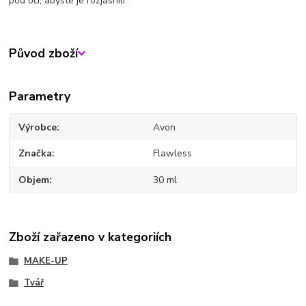
pod oči, abyste je rozjasnili.
Původ zboží
Parametry
Výrobce
Avon
Značka
Flawless
Objem
30 ml
Zboží zařazeno v kategoriích
MAKE-UP
Tvář