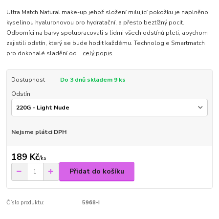
Ultra Match Natural make-up jehož složení milující pokožku je naplněno
kyselinou hyaluronovou pro hydratační, a přesto beztížný pocit.
Odborníci na barvy spolupracovali s lidmi všech odstínů pleti, abychom
zajistili odstín, který se bude hodit každému. Technologie Smartmatch
pro dokonalé sladění od...
celý popis
Dostupnost
Do 3 dnů skladem 9 ks
Odstín
Nejsme plátci DPH
189 Kč
/
ks
Přidat do košíku
Číslo produktu:
5968-I