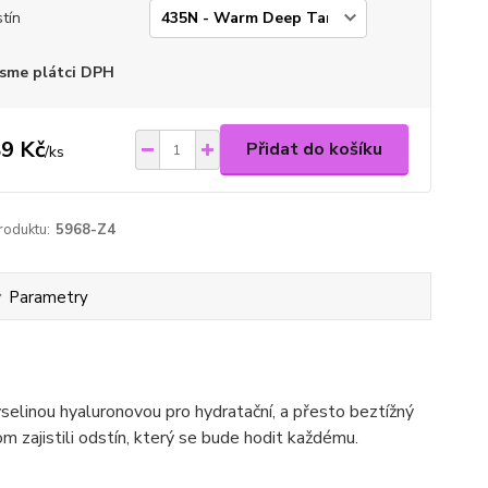
tín
sme plátci DPH
9 Kč
Přidat do košíku
/
ks
roduktu:
5968-Z4
Parametry
selinou hyaluronovou pro hydratační, a přesto beztížný
om zajistili odstín, který se bude hodit každému.