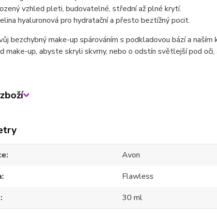
rozený vzhled pleti, budovatelné, střední až plné krytí.
elina hyaluronová pro hydratační a přesto beztížný pocit.
vůj bezchybný make-up spárováním s podkladovou bází a naším ko
d make-up, abyste skryli skvrny, nebo o odstín světlejší pod oči, a
zboží
etry
ce
Avon
a
Flawless
m
30 ml