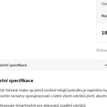
Ods
Nej
18
Číslo p
etní specifikace
tní specifikace
ch Natural make-up jehož složení milující pokožku je naplněno ky
borníci na barvy spolupracovali s lidmi všech odstínů pleti, abych
hnologie Smartmatch pro dokonalé sladění odstínů.