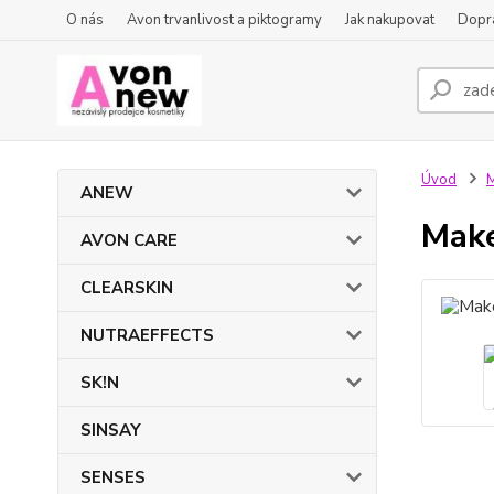
O nás
Avon trvanlivost a piktogramy
Jak nakupovat
Dopra
Úvod
ANEW
Make
AVON CARE
CLEARSKIN
NUTRAEFFECTS
SK!N
SINSAY
SENSES