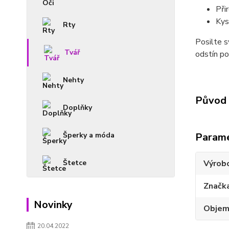
Při
Kys
Rty
Posilte s
Tvář
odstín po
Nehty
Původ 
Doplňky
Šperky a móda
Param
Štetce
Výrob
Značk
Novinky
Obje
20.04.2022