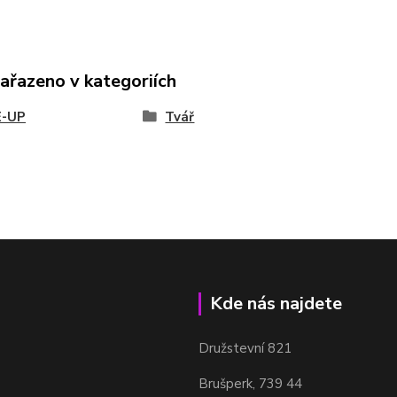
zařazeno v kategoriích
-UP
Tvář
Kde nás najdete
Družstevní 821
Brušperk, 739 44