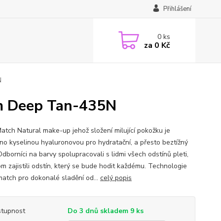
Přihlášení
0
ks
za
0 Kč
N
m Deep Tan-435N
Match Natural make-up jehož složení milující pokožku je
no kyselinou hyaluronovou pro hydratační, a přesto beztížný
Odborníci na barvy spolupracovali s lidmi všech odstínů pleti,
m zajistili odstín, který se bude hodit každému. Technologie
atch pro dokonalé sladění od...
celý popis
tupnost
Do 3 dnů skladem 9 ks