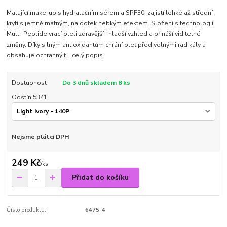
Matující make-up s hydratačním sérem a SPF30, zajistí lehké až střední
krytí s jemně matným, na dotek hebkým efektem. Složení s technologií
Multi-Peptide vrací pleti zdravější i hladší vzhled a přináší viditelné
změny. Díky silným antioxidantům chrání pleť před volnými radikály a
obsahuje ochranný f...
celý popis
Dostupnost
Do 3 dnů skladem 8 ks
Odstín 5341
Nejsme plátci DPH
249 Kč
/
ks
Přidat do košíku
Číslo produktu:
6475-4