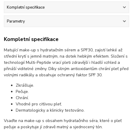
Kompletní specifikace
Parametry
Kompletní specifikace
Matující make-up s hydratačním sérem a SPF30, zajistí lehké až
střední krytí s jemně matným, na dotek hebkým efektem. Složení s
technologií Multi-Peptide vrací pleti zdravější i hladší vzhled a
přináší viditelné změny. Díky silným antioxidantům chrání pleť před
volnými radikály a obsahuje ochranný faktor SPF 30.​
Zkrášluje.
Pečuje.
Chrání.
Vhodné pro citlivou pleť.
Dermatologicky a klinicky testováno.
Vsaďte na make-up s obsahem hydratačního séra, které o pleť
pečuje a poskytuje jí zdravě matný a sjednocený tón.