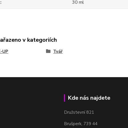
m
30 ml
zařazeno v kategoriích
-UP
Tvář
Kde nás najdete
Družstevní 821
Brušperk, 739 44