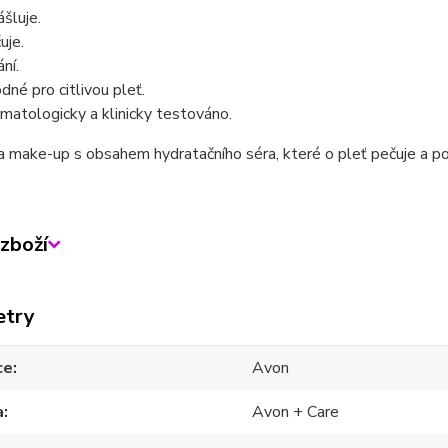
ášluje.
uje.
ní.
dné pro citlivou pleť.
matologicky a klinicky testováno.
 make-up s obsahem hydratačního séra, které o pleť pečuje a po
zboží
etry
ce
Avon
a
Avon + Care