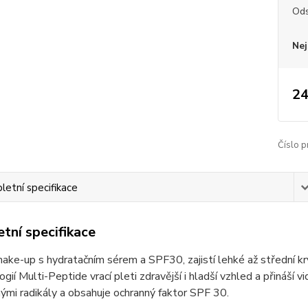
Ods
Nej
24
Číslo p
etní specifikace
tní specifikace
make-up s hydratačním sérem a SPF30, zajistí lehké až střední 
ogií Multi-Peptide vrací pleti zdravější i hladší vzhled a přináší 
ými radikály a obsahuje ochranný faktor SPF 30.​