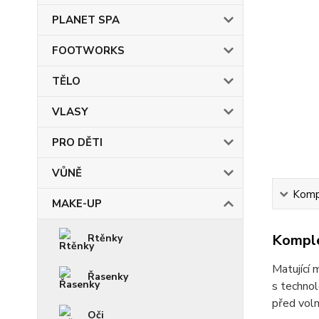
PLANET SPA
FOOTWORKS
TĚLO
VLASY
PRO DĚTI
VŮNĚ
Kompl
MAKE-UP
Komple
Rtěnky
Matující 
Řasenky
s technol
před voln
Oči