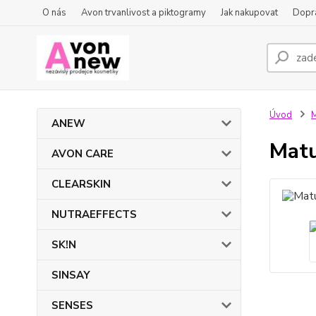
O nás
Avon trvanlivost a piktogramy
Jak nakupovat
Dopra
Úvod
ANEW
Matu
AVON CARE
CLEARSKIN
NUTRAEFFECTS
SK!N
SINSAY
SENSES