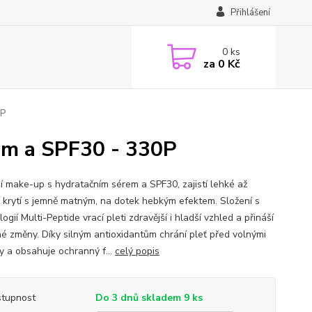
Přihlášení
0
ks
za
0 Kč
0P
em a SPF30 - 330P
cí make-up s hydratačním sérem a SPF30, zajistí lehké až
í krytí s jemně matným, na dotek hebkým efektem. Složení s
ogií Multi-Peptide vrací pleti zdravější i hladší vzhled a přináší
lné změny. Díky silným antioxidantům chrání pleť před volnými
ly a obsahuje ochranný f...
celý popis
tupnost
Do 3 dnů skladem 9 ks