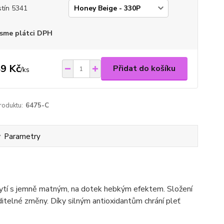
tín 5341
sme plátci DPH
9 Kč
Přidat do košíku
/
ks
roduktu:
6475-C
Parametry
krytí s jemně matným, na dotek hebkým efektem. Složení
viditelné změny. Díky silným antioxidantům chrání pleť