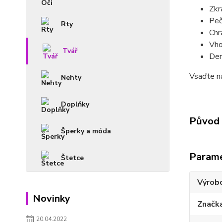
Zkr
Peč
Rty
Chrá
Vho
Tvář
Der
Vsaďte na
Nehty
Doplňky
Původ 
Šperky a móda
Param
Štetce
Výrob
Novinky
Značk
20.04.2022