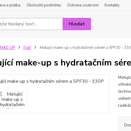
va a platba
Obchodní podmínky
Ochrana soukromí
Kontakty
Hledat
MAKE-UP
Tvář
Matující make-up s hydratačním sérem a SPF30 - 33
jící make-up s hydratačním sér
Matují
středn
technol
vidite
radiká
Dos