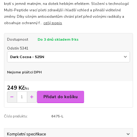
krytí s jemně matným, na dotek hebkým efektem. Složení s technologií
Multi-Peptide vrací pleti zdravější i hladší vzhled a přináší viditelné
změny. Díky silným antioxidantům chrání pleť před volnými radikály a
obsahuje ochranný f...
celý popis
Dostupnost
Do 3 dnů skladem 9 ks
Odstín 5341
Nejsme plátci DPH
249 Kč
/
ks
Přidat do košíku
Číslo produktu:
6475-L
Kompletní specifikace