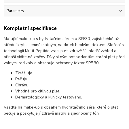
Parametry
Kompletní specifikace
Matující make-up s hydratačním sérem a SPF30, zajistí lehké až
střední krytí s jemně matným, na dotek hebkým efektem. Složení s
technologií Multi-Peptide vrací pleti zdravější i hladší vzhled a
přináší viditelné změny. Díky silným antioxidantům chrání pleť před
volnými radikály a obsahuje ochranný faktor SPF 30.​
Zkrášluje.
Pečuje.
Chrání.
Vhodné pro citlivou pleť.
Dermatologicky a klinicky testováno.
Vsaďte na make-up s obsahem hydratačního séra, které o pleť
pečuje a poskytuje jí zdravě matný a sjednocený tón.