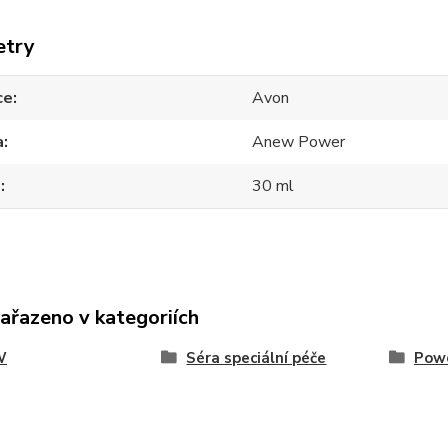
etry
ce
Avon
a
Anew Power
m
30 ml
zařazeno v kategoriích
W
Séra speciální péče
Pow