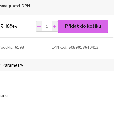
sme plátci DPH
9 Kč
Přidat do košíku
/
ks
roduktu:
6198
EAN kód:
5059018640413
Parametry
enu.