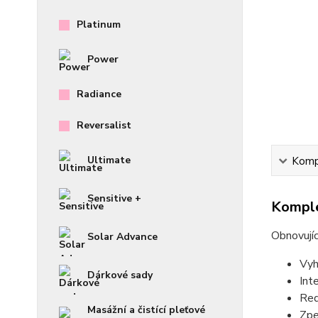
Platinum
Power
Radiance
Reversalist
Ultimate
Kompl
Sensitive +
Komple
Obnovují
Solar Advance
Vyh
Dárkové sady
Int
Red
Masážní a čistící pleťové
Zpe