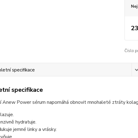
Nej
23
Číslo p
etní specifikace
tní specifikace
cí Anew Power sérum napomáhá obnovit mnohaleté ztráty kolag
lazuje.
enzivně hydratuje.
ukuje jemné linky a vrásky.
vňuje.