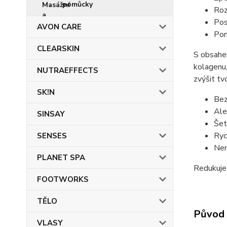
pomůcky
Roz
Pos
AVON CARE
Pom
CLEARSKIN
S obsahem
kolagenu,
NUTRAEFFECTS
zvýšit tv
SK!N
Bez
Ale
SINSAY
Šet
Ryc
SENSES
Nem
PLANET SPA
Redukuje 
FOOTWORKS
TĚLO
Původ 
VLASY