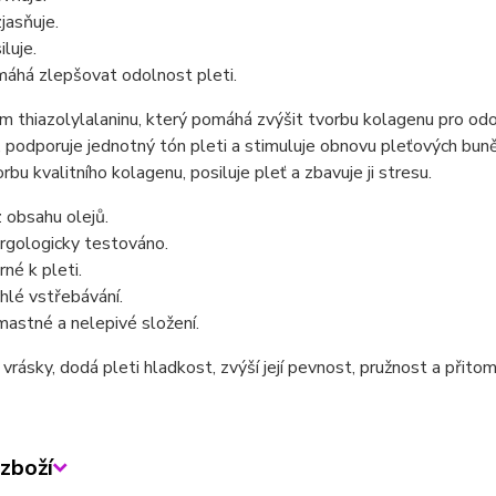
jasňuje.
iluje.
áhá zlepšovat odolnost pleti.
 thiazolylalaninu, který pomáhá zvýšit tvorbu kolagenu pro odol
 podporuje jednotný tón pleti a stimuluje obnovu pleťových bu
orbu kvalitního kolagenu, posiluje pleť a zbavuje ji stresu.
 obsahu olejů.
rgologicky testováno.
rné k pleti.
hlé vstřebávání.
astné a nelepivé složení.
vrásky, dodá pleti hladkost, zvýší její pevnost, pružnost a přitom 
zboží