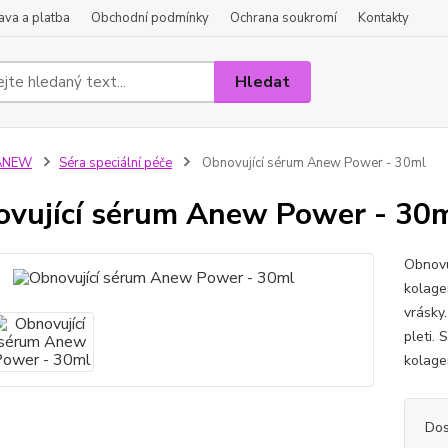
va a platba
Obchodní podmínky
Ochrana soukromí
Kontakty
Hledat
ANEW
Séra speciální péče
Obnovující sérum Anew Power - 30ml
vující sérum Anew Power - 30
Obnovu
kolage
vrásky
pleti.
kolagen
Dos