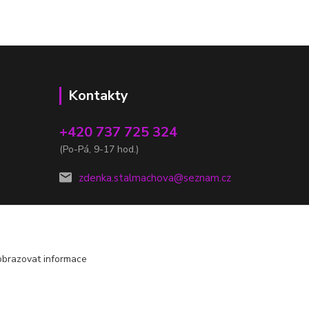
Kontakty
+420 737 725 324
(Po-Pá, 9-17 hod.)
zdenka.stalmachova@seznam.cz
obrazovat informace