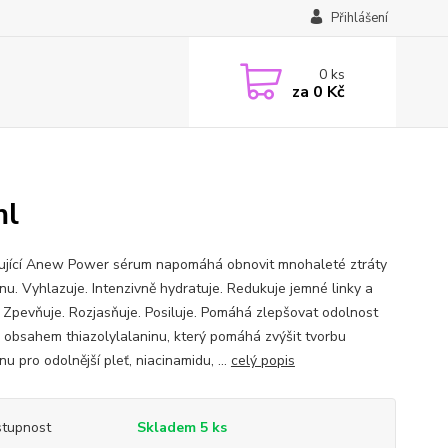
Přihlášení
0
ks
za
0 Kč
ml
jící Anew Power sérum napomáhá obnovit mnohaleté ztráty
nu. Vyhlazuje. Intenzivně hydratuje. Redukuje jemné linky a
. Zpevňuje. Rozjasňuje. Posiluje. Pomáhá zlepšovat odolnost
 S obsahem thiazolylalaninu, který pomáhá zvýšit tvorbu
u pro odolnější pleť, niacinamidu, ...
celý popis
tupnost
Skladem 5 ks