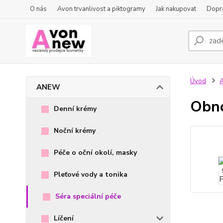
O nás
Avon trvanlivost a piktogramy
Jak nakupovat
Dopra
Úvod
ANEW
Obno
Denní krémy
Noční krémy
Péče o oční okolí, masky
Pleťové vody a tonika
Séra speciální péče
Líčení