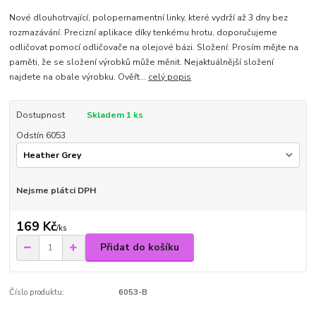
Nové dlouhotrvající, polopernamentní linky, které vydrží až 3 dny bez
rozmazávání. Precizní aplikace díky tenkému hrotu, doporučujeme
odličovat pomocí odličovače na olejové bázi. Složení: Prosím mějte na
paměti, že se složení výrobků může měnit. Nejaktuálnější složení
najdete na obale výrobku. Ověřt...
celý popis
Dostupnost
Skladem 1 ks
Odstín 6053
Nejsme plátci DPH
169 Kč
/
ks
Přidat do košíku
Číslo produktu:
6053-B