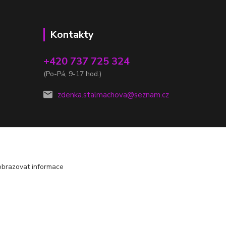
Kontakty
+420 737 725 324
(Po-Pá, 9-17 hod.)
zdenka.stalmachova@seznam.cz
obrazovat informace