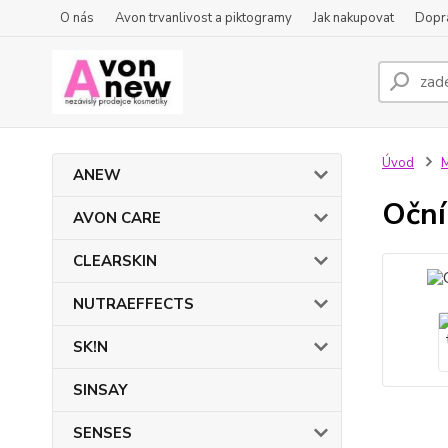
O nás
Avon trvanlivost a piktogramy
Jak nakupovat
Dopra
Úvod
ANEW
Oční
AVON CARE
CLEARSKIN
NUTRAEFFECTS
SK!N
SINSAY
SENSES