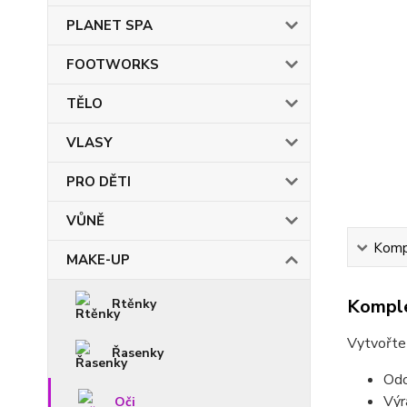
PLANET SPA
FOOTWORKS
TĚLO
VLASY
PRO DĚTI
VŮNĚ
Kompl
MAKE-UP
Komple
Rtěnky
Vytvořte 
Řasenky
Odo
Výr
Oči