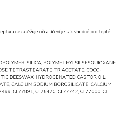
eptura nezatěžuje oči a líčení je tak vhodné pro teplé
POLYMER, SILICA, POLYMETHYLSILSESQUIOXANE,
OSE TETRASTEARATE TRIACETATE, COCO-
ETIC BEESWAX, HYDROGENATED CASTOR OIL,
E, CALCIUM SODIUM BOROSILICATE, CALCIUM
99, CI 77891, CI 75470, CI 77742, CI 77000, CI