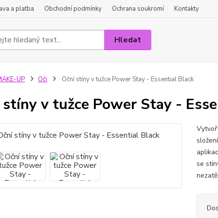
va a platba
Obchodní podmínky
Ochrana soukromí
Kontakty
Hledat
MAKE-UP
Oči
Oční stíny v tužce Power Stay - Essential Black
 stíny v tužce Power Stay - Esse
Vytvoř
složen
aplika
se stí
nezatěž
Dos