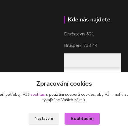
Kde nás najdete
Družstevní 821
Brušperk, 739 44
Zpracování cookies
eři potřebují Váš
souhlas
s použitím souborů cookies, aby Vám mohli z
týkající se Vašich zájmů.
Souhlasím
Nastavení