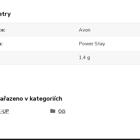
etry
ce
Avon
a
Power Stay
1,4 g
zařazeno v kategoriích
-UP
Oči