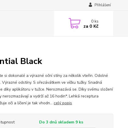
Přihlášení
0
ks
za
0 Kč
ntial Black
te si dokonalé a výrazné oční stíny za několik vteřin. Odolné
í. Výrazné odstíny. S ořezávátkem ve víčku tužky. Snadná
ce díky aplikátoru v tužce. Nerozmazává se. Díky svému složení
ny nerozmazávají a vydrží až 16 hodin*. Lehká receptura
uje oči a líčení je tak vhodn...
celý popis
tupnost
Do 3 dnů skladem 9 ks