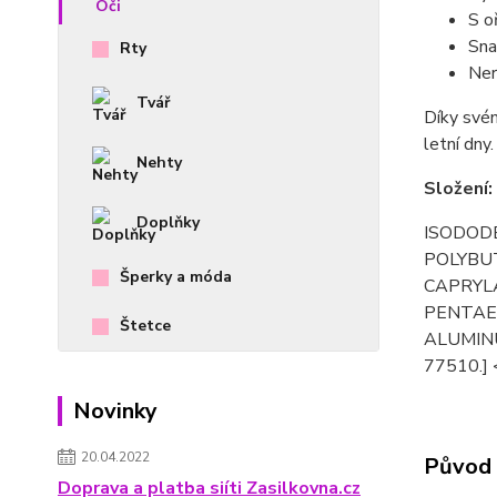
S o
Sna
Rty
Ner
Tvář
Díky svém
letní dny.
Nehty
Složení:
Doplňky
ISODODE
POLYBU
Šperky a móda
CAPRYL
PENTAE
Štetce
ALUMINUM
77510.]
Novinky
20.04.2022
Původ 
Doprava a platba siíti Zasilkovna.cz