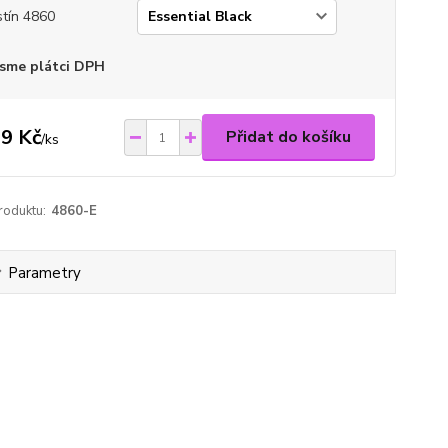
tín 4860
sme plátci DPH
9 Kč
Přidat do košíku
/
ks
roduktu:
4860-E
Parametry