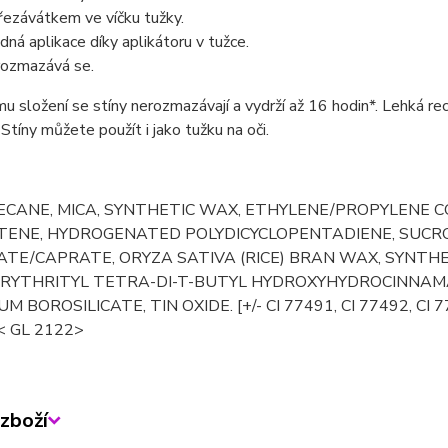
řezávátkem ve víčku tužky.
dná aplikace díky aplikátoru v tužce.
ozmazává se.
u složení se stíny nerozmazávají a vydrží až 16 hodin*. Lehká rec
 Stíny můžete použít i jako tužku na oči.
CANE, MICA, SYNTHETIC WAX, ETHYLENE/PROPYLENE CO
TENE, HYDROGENATED POLYDICYCLOPENTADIENE, SUCR
ATE/CAPRATE, ORYZA SATIVA (RICE) BRAN WAX, SYNTH
RYTHRITYL TETRA-DI-T-BUTYL HYDROXYHYDROCINNAMAT
 BOROSILICATE, TIN OXIDE. [+/- CI 77491, CI 77492, CI 774
 < GL 2122>
zboží